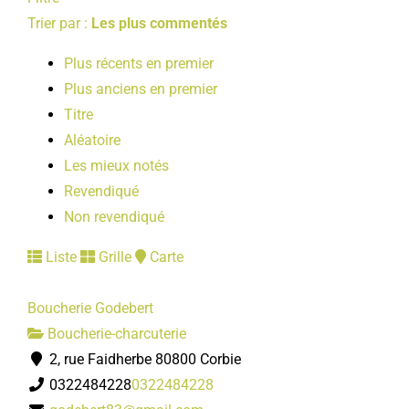
LOISIRS
Trier par :
Les plus commentés
Plus récents en premier
PUBLICATIONS
Plus anciens en premier
Titre
Aléatoire
Les mieux notés
Revendiqué
Non revendiqué
Liste
Grille
Carte
Boucherie Godebert
Boucherie-charcuterie
2, rue Faidherbe 80800 Corbie
0322484228
0322484228