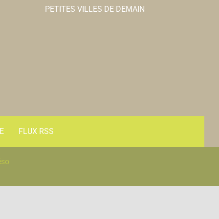
PETITES VILLES DE DEMAIN
E
FLUX RSS
éso