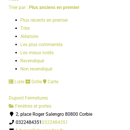
LOISIRS
Trier par :
Plus anciens en premier
Plus récents en premier
PUBLICATIONS
Titre
Aléatoire
Les plus commentés
Les mieux notés
Revendiqué
Non revendiqué
Liste
Grille
Carte
Dupont Fermetures
Fenètres et portes
2, place Roger Salengro 80800 Corbie
0322484351
0322484351