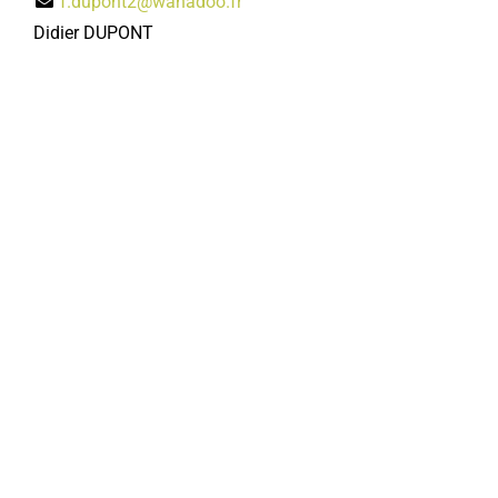
f.dupont2@wanadoo.fr
Didier DUPONT