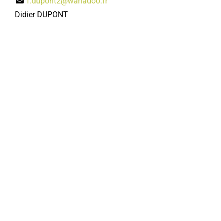
f.dupont2@wanadoo.fr
Didier DUPONT