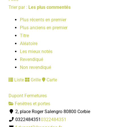
LOISIRS
Trier par :
Les plus commentés
Plus récents en premier
PUBLICATIONS
Plus anciens en premier
Titre
Aléatoire
Les mieux notés
Revendiqué
Non revendiqué
Liste
Grille
Carte
Dupont Fermetures
Fenètres et portes
2, place Roger Salengro 80800 Corbie
0322484351
0322484351