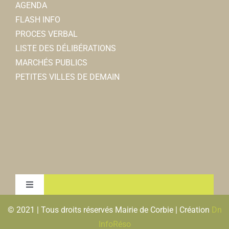
AGENDA
FLASH INFO
PROCES VERBAL
LISTE DES DÉLIBÉRATIONS
MARCHÉS PUBLICS
PETITES VILLES DE DEMAIN
Toggle
Navigation
© 2021 | Tous droits réservés Mairie de Corbie | Création
Dn
MENTIONS LEGALES & RGPD
InfoRéso