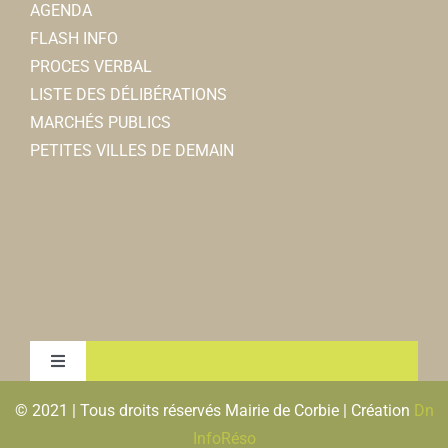
AGENDA
FLASH INFO
PROCES VERBAL
LISTE DES DÉLIBÉRATIONS
MARCHÉS PUBLICS
PETITES VILLES DE DEMAIN
Toggle
Navigation
© 2021 | Tous droits réservés Mairie de Corbie | Création
Dn
MENTIONS LEGALES & RGPD
InfoRéso