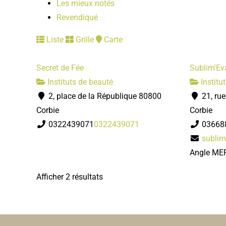
Les mieux notés
Revendiqué
Liste
Grille
Carte
Secret de Fée
Sublim'Ev
Instituts de beauté
Institu
2, place de la République 80800
21, rue
Corbie
Corbie
0322439071
0322439071
03668
sublim
Angle ME
Afficher 2 résultats