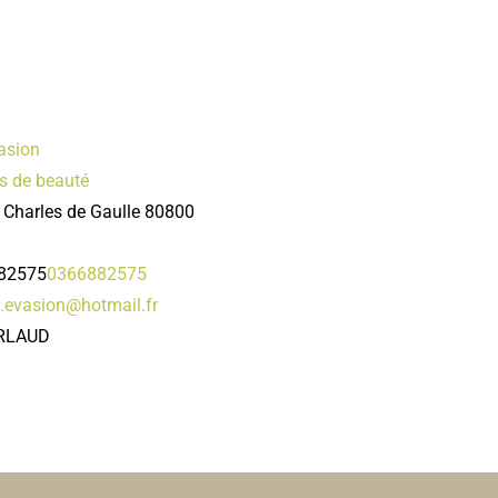
asion
ts de beauté
 Charles de Gaulle 80800
82575
0366882575
.evasion@hotmail.fr
RLAUD