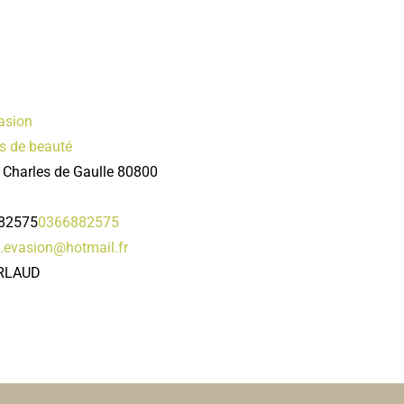
asion
ts de beauté
 Charles de Gaulle 80800
82575
0366882575
.evasion@hotmail.fr
RLAUD