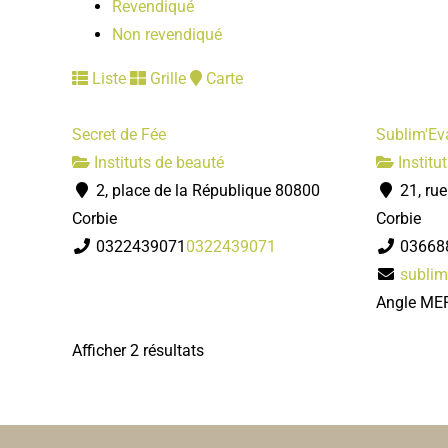
Revendiqué
Non revendiqué
Liste
Grille
Carte
Secret de Fée
Sublim'Ev
Instituts de beauté
Institu
2, place de la République 80800
21, rue
Corbie
Corbie
0322439071
0322439071
03668
sublim
Angle ME
Afficher 2 résultats