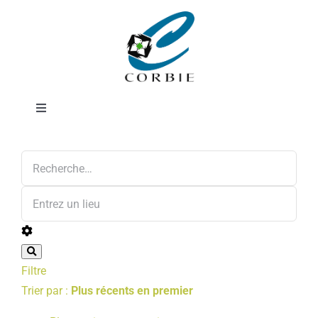
Passer
Pharmacie
au
contenu
Toggle
Navigation
Annonces
Mairie
DÉMARCHES ADMINISTRATIVES
SERVICES MUNICIPAUX
Filtre
PRATIQUE
Trier par :
Plus récents en premier