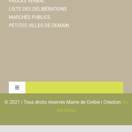
PROCES VERBAL
LISTE DES DÉLIBÉRATIONS
MARCHÉS PUBLICS
PETITES VILLES DE DEMAIN
Toggle
Navigation
© 2021 | Tous droits réservés Mairie de Corbie | Création
Dn
MENTIONS LEGALES & RGPD
InfoRéso
PLAN DU SITE