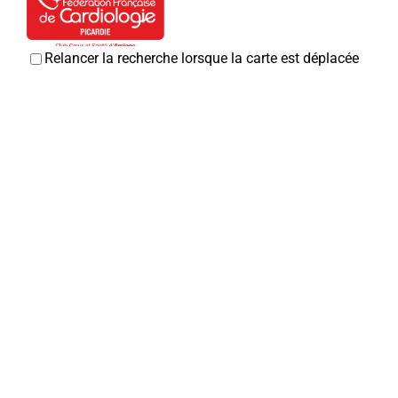
Relancer la recherche lorsque la carte est déplacée
Club coeur et santé
Associations Diverses
80800 Corbie
0 km
Association pour le don du sang
03 22 40 66 64
03 22 40 66 64
Associations Diverses
Christian CRESPEL
80800 Corbie
0 km
06 29 96 83 81
06 29 96 83 81
Bruno TOURBIER
Jardins corbéens
Associations Diverses
80800 Corbie
0 km
06 52 29 81 26
06 52 29 81 26