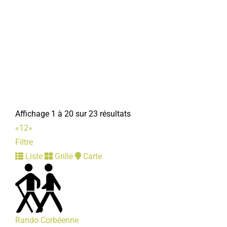
Société de chasse de La Neuville
Associations Diverses
80800 Corbie
0 km
06 82 16 10 24
06 82 16 10 24
Affichage 1 à 20 sur 23 résultats
Président : SANGNIER Benoit
«
1
2
»
Filtre
Liste
Grille
Carte
Renaissance de Notre-Dame de La Neuville
Associations Diverses
Rando Corbéenne