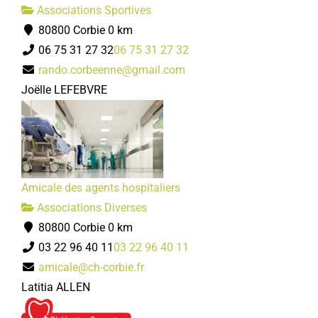
80800 Corbie
0 km
Associations Sportives
daniellelambert@wanadoo.fr
80800 Corbie
0 km
Danielle LAMBERT-LEMOINE
06 75 31 27 32
06 75 31 27 32
rando.corbeenne@gmail.com
Joëlle LEFEBVRE
ACRI
Amicale des agents hospitaliers
Associations Diverses
Associations Diverses
80800 Corbie
0 km
80800 Corbie
0 km
acricorbie21@gmail.com
03 22 96 40 11
03 22 96 40 11
Jean-Paul ANSELME
amicale@ch-corbie.fr
Latitia ALLEN