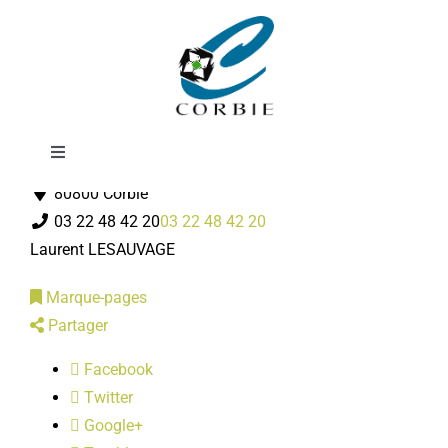
Passer
A.C.P.G. / C.A.T.M
au
contenu
Toggle
Associations Diverses
Navigation
80800 Corbie
Mairie
03 22 48 42 20
03 22 48 42 20
Laurent LESAUVAGE
DÉMARCHES ADMINISTRATIVES
Marque-pages
Partager
SERVICES MUNICIPAUX
Facebook
Twitter
PRATIQUE
Google+