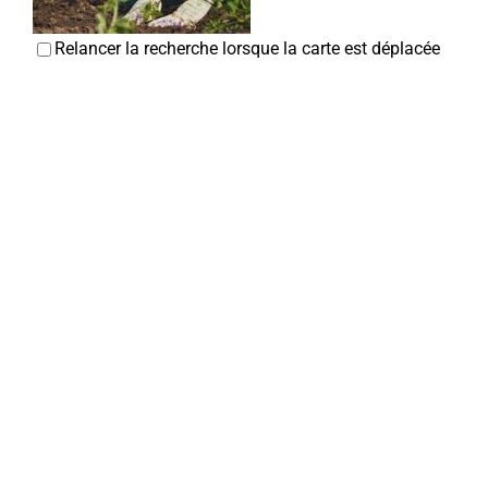
Relancer la recherche lorsque la carte est déplacée
Jardins corbéens
Associations Diverses
80800 Corbie
0 km
06 52 29 81 26
06 52 29 81 26
Rémy DANEZ
La Neuville Loisirs
Associations Diverses
80800 Corbie
0 km
07 86 13 62 05
07 86 13 62 05
Daniel VANNIHUSE