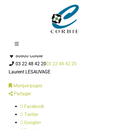
Passer
A.C.P.G. / C.A.T.M
au
contenu
Toggle
Associations Diverses
Navigation
80800 Corbie
Mairie
03 22 48 42 20
03 22 48 42 20
Laurent LESAUVAGE
DÉMARCHES ADMINISTRATIVES
Marque-pages
Partager
SERVICES MUNICIPAUX
Facebook
Twitter
PRATIQUE
Google+