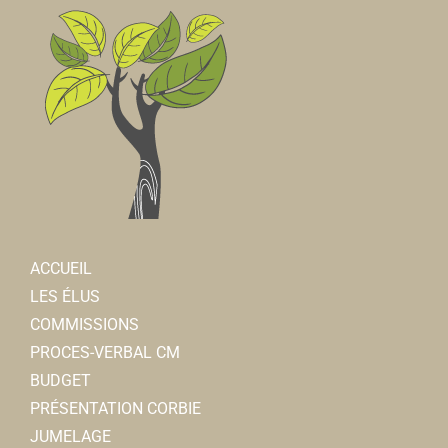
ACCUEIL
LES ÉLUS
COMMISSIONS
PROCES-VERBAL CM
BUDGET
PRÉSENTATION CORBIE
JUMELAGE