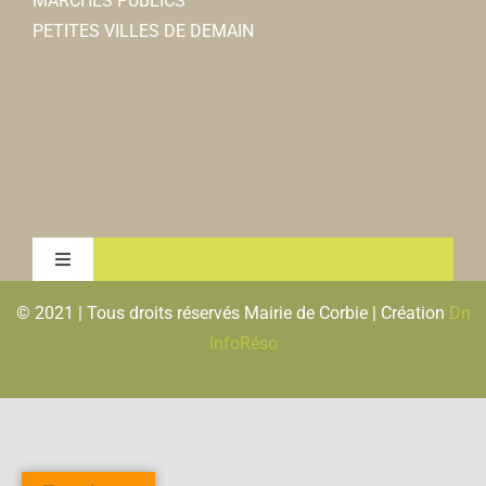
MARCHÉS PUBLICS
PETITES VILLES DE DEMAIN
Toggle
Navigation
© 2021 | Tous droits réservés Mairie de Corbie | Création
Dn
MENTIONS LEGALES & RGPD
InfoRéso
PLAN DU SITE
FLUX RSS