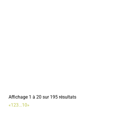
Affichage 1 à 20 sur 195 résultats
«
1
2
3
...
10
»