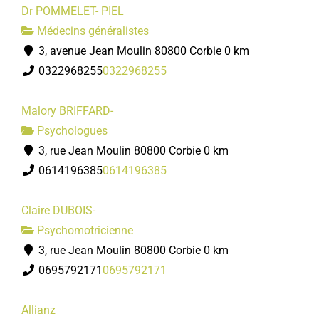
Dr POMMELET- PIEL
Médecins généralistes
3, avenue Jean Moulin 80800 Corbie
0 km
0322968255
0322968255
Malory BRIFFARD-
Psychologues
3, rue Jean Moulin 80800 Corbie
0 km
0614196385
0614196385
Claire DUBOIS-
Psychomotricienne
3, rue Jean Moulin 80800 Corbie
0 km
0695792171
0695792171
Allianz