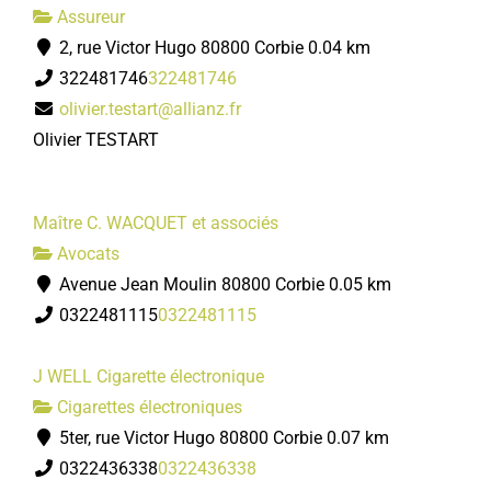
Assureur
2, rue Victor Hugo 80800 Corbie
0.04 km
322481746
322481746
olivier.testart@allianz.fr
Olivier TESTART
Maître C. WACQUET et associés
Avocats
Avenue Jean Moulin 80800 Corbie
0.05 km
0322481115
0322481115
J WELL Cigarette électronique
Cigarettes électroniques
5ter, rue Victor Hugo 80800 Corbie
0.07 km
0322436338
0322436338