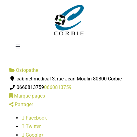
Passer
Adeline
au
contenu
LECHEMIA-SENCE
Toggle
Navigation
Mairie
Ostopathe
cabinet médical 3, rue Jean Moulin 80800 Corbie
DÉMARCHES ADMINISTRATIVES
0660813759
0660813759
Marque-pages
SERVICES MUNICIPAUX
Partager
Facebook
PRATIQUE
Twitter
Google+