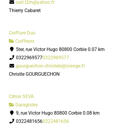
sarl.t2m@yahoo.fr
Thierry Cabaret
Coiffure Duo
Coiffeurs
5ter, rue Victor Hugo 80800 Corbie
0.07 km
0322969577
0322969577
gourguechon.christele@orange.fr
Christle GOURGUECHON
Citron SEVA
Garagistes
9, rue Victor Hugo 80800 Corbie
0.08 km
0322481656
0322481656