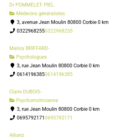
Dr POMMELET- PIEL
Médecins généralistes
3, avenue Jean Moulin 80800 Corbie
0 km
0322968255
0322968255
Malory BRIFFARD-
Psychologues
3, rue Jean Moulin 80800 Corbie
0 km
0614196385
0614196385
Claire DUBOIS-
Psychomotricienne
3, rue Jean Moulin 80800 Corbie
0 km
0695792171
0695792171
Allianz