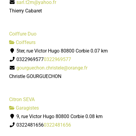
sarl.t2m@yahoo.fr
Thierry Cabaret
Coiffure Duo
Coiffeurs
5ter, rue Victor Hugo 80800 Corbie
0.07 km
0322969577
0322969577
gourguechon.christele@orange.fr
Christle GOURGUECHON
Citron SEVA
Garagistes
9, rue Victor Hugo 80800 Corbie
0.08 km
0322481656
0322481656