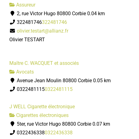
Assureur
2, rue Victor Hugo 80800 Corbie
0.04 km
322481746
322481746
olivier.testart@allianz.fr
Olivier TESTART
Maître C. WACQUET et associés
Avocats
Avenue Jean Moulin 80800 Corbie
0.05 km
0322481115
0322481115
J WELL Cigarette électronique
Cigarettes électroniques
5ter, rue Victor Hugo 80800 Corbie
0.07 km
0322436338
0322436338