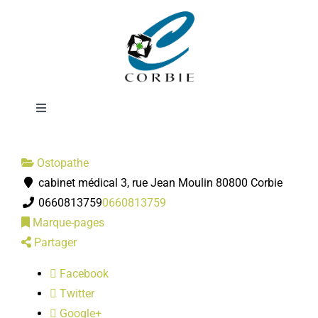
Passer
Adeline
au
contenu
LECHEMIA-SENCE
Toggle
Navigation
Mairie
Ostopathe
cabinet médical 3, rue Jean Moulin 80800 Corbie
DÉMARCHES ADMINISTRATIVES
0660813759
0660813759
Marque-pages
SERVICES MUNICIPAUX
Partager
Facebook
PRATIQUE
Twitter
Google+