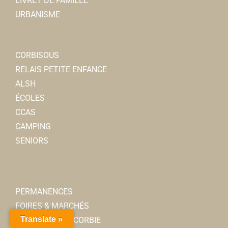
LIVRET DE FAMILLE
URBANISME
CORBISOUS
RELAIS PETITE ENFANCE
ALSH
ÉCOLES
CCAS
CAMPING
SENIORS
PERMANENCES
FOIRES & MARCHÉS
Translate »
AMIS DU VIEUX CORBIE