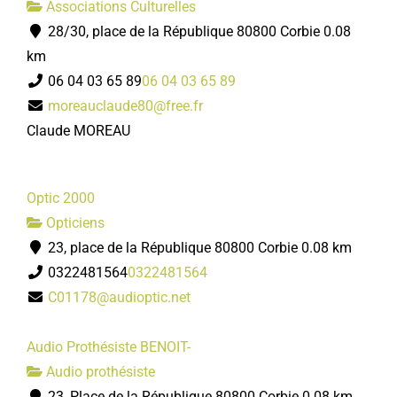
Associations Culturelles
28/30, place de la République 80800 Corbie
0.08
km
06 04 03 65 89
06 04 03 65 89
moreauclaude80@free.fr
Claude MOREAU
Optic 2000
Opticiens
23, place de la République 80800 Corbie
0.08 km
0322481564
0322481564
C01178@audioptic.net
Audio Prothésiste BENOIT-
Audio prothésiste
23, Place de la République 80800 Corbie
0.08 km