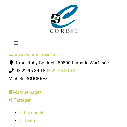
Passer
ADMR
au
contenu
Toggle
Navigation
Associations Diverses
Mairie
1 rue Ulphy Cottinet - 80800 Lamotte-Warfusée
03 22 96 84 18
03 22 96 84 18
DÉMARCHES ADMINISTRATIVES
Michele ROUGEREZ
Marque-pages
SERVICES MUNICIPAUX
Partager
Facebook
PRATIQUE
Twitter