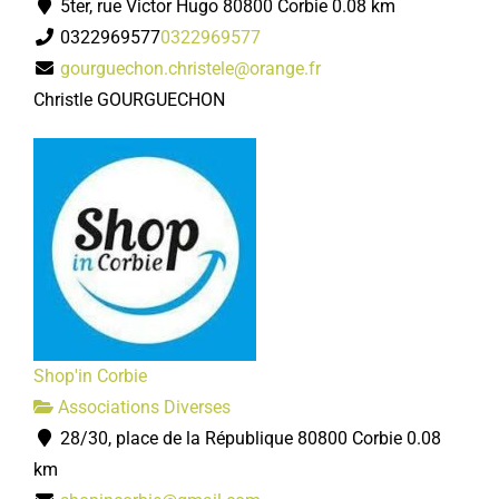
5ter, rue Victor Hugo 80800 Corbie
0.08 km
0322969577
0322969577
gourguechon.christele@orange.fr
Christle GOURGUECHON
Shop'in Corbie
Associations Diverses
28/30, place de la République 80800 Corbie
0.08
km