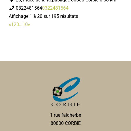
0322481564
0322481564
Affichage 1 à 20 sur 195 résultats
«
1
2
3
...
10
»
1 rue faidherbe
80800 CORBIE