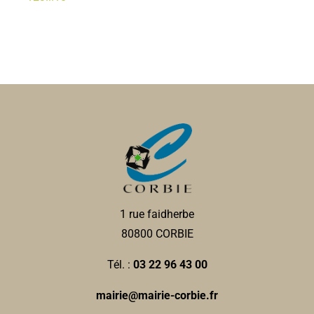
1 rue faidherbe
80800 CORBIE
Tél. :
03 22 96 43 00
mairie@mairie-corbie.fr