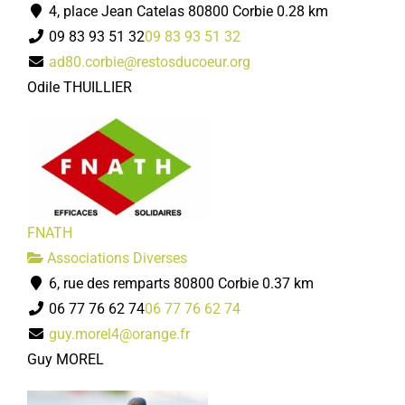
4, place Jean Catelas 80800 Corbie
0.28 km
09 83 93 51 32
09 83 93 51 32
ad80.corbie@restosducoeur.org
Odile THUILLIER
FNATH
Associations Diverses
6, rue des remparts 80800 Corbie
0.37 km
06 77 76 62 74
06 77 76 62 74
guy.morel4@orange.fr
Guy MOREL