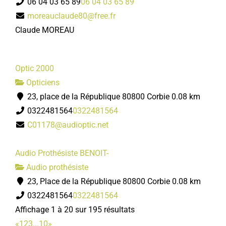
06 04 03 65 89
06 04 03 65 89
moreauclaude80@free.fr
Claude MOREAU
Optic 2000
Opticiens
23, place de la République 80800 Corbie
0.08 km
0322481564
0322481564
C01178@audioptic.net
Audio Prothésiste BENOIT-
Audio prothésiste
23, Place de la République 80800 Corbie
0.08 km
0322481564
0322481564
Affichage 1 à 20 sur 195 résultats
«
1
2
3
...
10
»