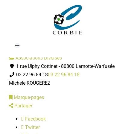
Passer
ADMR
au
contenu
Toggle
Navigation
Associations Diverses
Mairie
1 rue Ulphy Cottinet - 80800 Lamotte-Warfusée
03 22 96 84 18
03 22 96 84 18
DÉMARCHES ADMINISTRATIVES
Michele ROUGEREZ
Marque-pages
SERVICES MUNICIPAUX
Partager
Facebook
PRATIQUE
Twitter