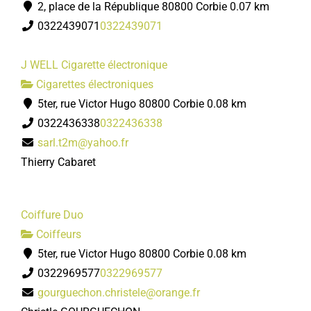
2, place de la République 80800 Corbie
0.07 km
0322439071
0322439071
J WELL Cigarette électronique
Cigarettes électroniques
5ter, rue Victor Hugo 80800 Corbie
0.08 km
0322436338
0322436338
sarl.t2m@yahoo.fr
Thierry Cabaret
Coiffure Duo
Coiffeurs
5ter, rue Victor Hugo 80800 Corbie
0.08 km
0322969577
0322969577
gourguechon.christele@orange.fr