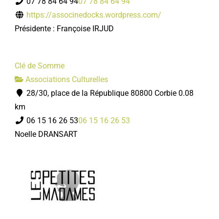
07 78 84 64 94
07 78 84 64 94
https://associnedocks.wordpress.com/
Présidente : Françoise IRJUD
Clé de Somme
Associations Culturelles
28/30, place de la République 80800 Corbie
0.08
km
06 15 16 26 53
06 15 16 26 53
Noelle DRANSART