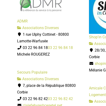
ADMR
Associations Diverses
1 rue Ulphy Cottinet - 80800
Shop'in C
Lamotte-Warfusée
Associa
03 22 96 84 18
03 22 96 84 18
28/30,
Michele ROUGEREZ
Corbie
shopi
Mélanie 
Secours Populaire
Associations Diverses
7, place de la République 80800
Amicale C
Corbie
Logement
03 22 96 82 42
03 22 96 82 42
Associa
clalefebvre@cegetel.net