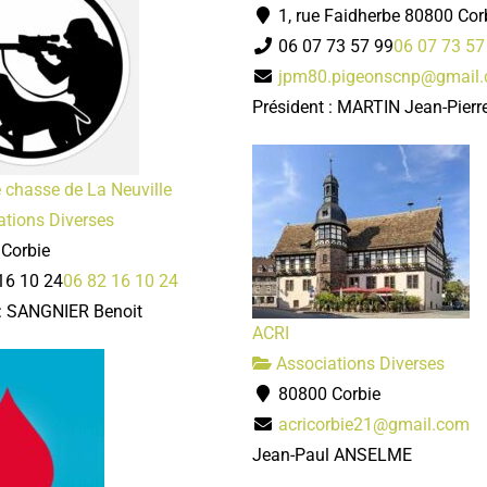
1, rue Faidherbe 80800 Cor
06 07 73 57 99
06 07 73 57
jpm80.pigeonscnp@gmail
Président : MARTIN Jean-Pierr
 chasse de La Neuville
tions Diverses
Corbie
16 10 24
06 82 16 10 24
 : SANGNIER Benoit
ACRI
Associations Diverses
80800 Corbie
acricorbie21@gmail.com
Jean-Paul ANSELME