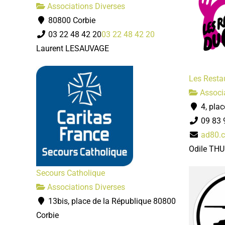
Associations Diverses
80800 Corbie
03 22 48 42 20
03 22 48 42 20
Laurent LESAUVAGE
Les Resta
Associa
4, plac
09 83 
ad80.c
Odile THU
Secours Catholique
Associations Diverses
13bis, place de la République 80800
Corbie