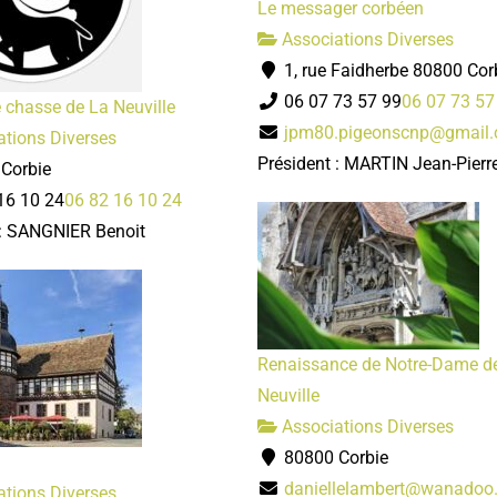
Le messager corbéen
Associations Diverses
1, rue Faidherbe 80800 Cor
06 07 73 57 99
06 07 73 57
 chasse de La Neuville
jpm80.pigeonscnp@gmail
tions Diverses
Président : MARTIN Jean-Pierr
Corbie
16 10 24
06 82 16 10 24
 : SANGNIER Benoit
Renaissance de Notre-Dame d
Neuville
Associations Diverses
80800 Corbie
daniellelambert@wanadoo.
tions Diverses