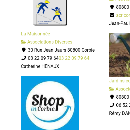
80800 
acrico
Jean-Pau
La Maisonnée
Associations Diverses
30 Rue Jean Jaurs 80800 Corbie
03 22 09 79 64
03 22 09 79 64
Catherine HENAUX
Jardins c
Associa
80800 
06 52 
Rémy DA