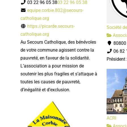
03 22 96 05 38
03 22 96 05 38
equipe.corbie.802@secours-
catholique.org
https://picarde.secours-
Société de
catholique.org
Associa
Au Secours Catholique, des bénévoles
80800 
de votre commune agissent contre la
06 82 
pauvreté, en faveur de la solidarité.
Président
L’association a pour mission de
soutenir les plus fragiles et s’attaque à
toutes les causes de pauvreté,
d’inégalité et d’exclusion.
ACRI
Associa