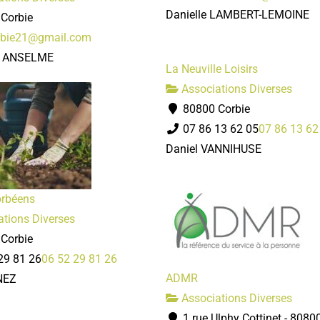
Danielle LAMBERT-LEMOINE
Corbie
rbie21@gmail.com
l ANSELME
La Neuville Loisirs
Associations Diverses
80800 Corbie
07 86 13 62 05
07 86 13 62
Daniel VANNIHUSE
orbéens
tions Diverses
Corbie
29 81 26
06 52 29 81 26
ADMR
NEZ
Associations Diverses
1 rue Ulphy Cottinet - 8080