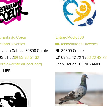
urants du Coeur
Entraid'Addict 80
tions Diverses
Associations Diverses
e Jean Catelas 80800 Corbie
80800 Corbie
93 51 32
09 83 93 51 32
03 22 42 72 19
03 22 42 72
orbie@restosducoeur.org
Jean-Claude CHENEVARIN
ILLIER