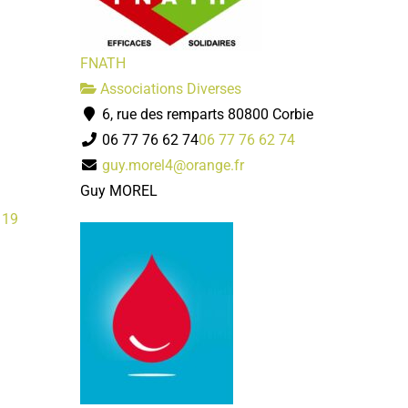
FNATH
Associations Diverses
6, rue des remparts 80800 Corbie
06 77 76 62 74
06 77 76 62 74
guy.morel4@orange.fr
Guy MOREL
 19