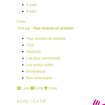
A pied
À vélo
Filtre
Trier par :
Plus récents en premier
Plus anciens en premier
Titre
Aléatoire
Les plus commentés
Les mieux notés
Revendiqué
Non revendiqué
Liste
Grille
Carte
A.C.P.G. / C.A.T.M