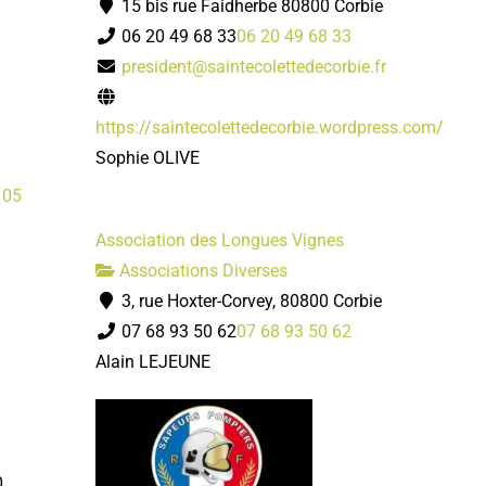
15 bis rue Faidherbe 80800 Corbie
06 20 49 68 33
06 20 49 68 33
president@saintecolettedecorbie.fr
https://saintecolettedecorbie.wordpress.com/
Sophie OLIVE
 05
Association des Longues Vignes
Associations Diverses
3, rue Hoxter-Corvey, 80800 Corbie
07 68 93 50 62
07 68 93 50 62
Alain LEJEUNE
0