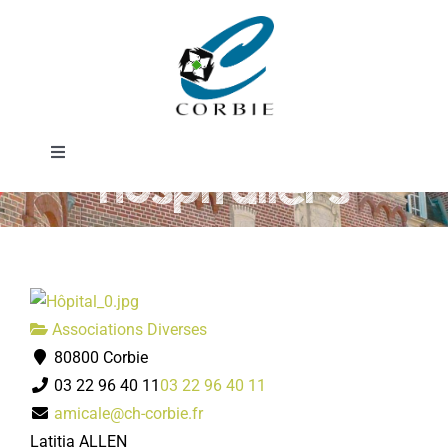
Passer
Amicale des
au
contenu
agents
Toggle
hospitaliers
Navigation
Mairie
DÉMARCHES ADMINISTRATIVES
Associations Diverses
SERVICES MUNICIPAUX
80800 Corbie
03 22 96 40 11
03 22 96 40 11
PRATIQUE
amicale@ch-corbie.fr
Latitia ALLEN