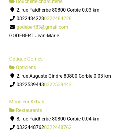
Boucherie-charcuterie
2, rue Faidherbe 80800 Corbie
0.03 km
0322484228
0322484228
godebert83@gmail.com
GODEBERT Jean-Marie
Optique Gomes
Opticiens
2, rue Auguste Gindre 80800 Corbie
0.03 km
0322539443
0322539443
Monsieur Kebab
Restaurants
8, rue Faidherbe 80800 Corbie
0.04 km
0322448762
0322448762