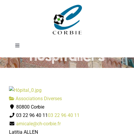
Passer
Amicale des
au
contenu
agents
Toggle
hospitaliers
Navigation
Mairie
DÉMARCHES ADMINISTRATIVES
Associations Diverses
SERVICES MUNICIPAUX
80800 Corbie
03 22 96 40 11
03 22 96 40 11
PRATIQUE
amicale@ch-corbie.fr
Latitia ALLEN