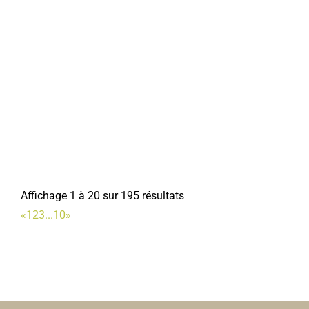
Affichage 1 à 20 sur 195 résultats
«
1
2
3
...
10
»