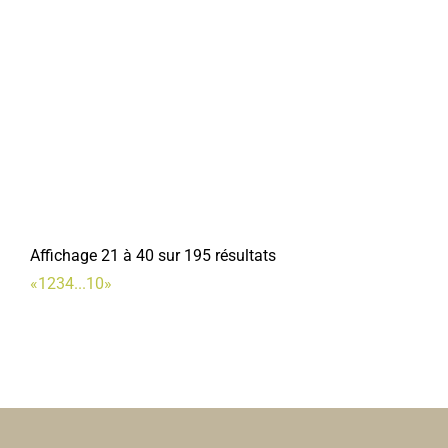
Affichage 21 à 40 sur 195 résultats
«
1
2
3
4
...
10
»