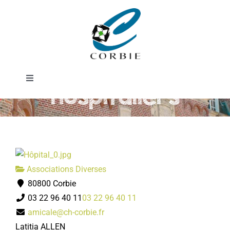
Passer
Amicale des
au
contenu
agents
Toggle
hospitaliers
Navigation
Mairie
DÉMARCHES ADMINISTRATIVES
Associations Diverses
SERVICES MUNICIPAUX
80800 Corbie
03 22 96 40 11
03 22 96 40 11
PRATIQUE
amicale@ch-corbie.fr
Latitia ALLEN