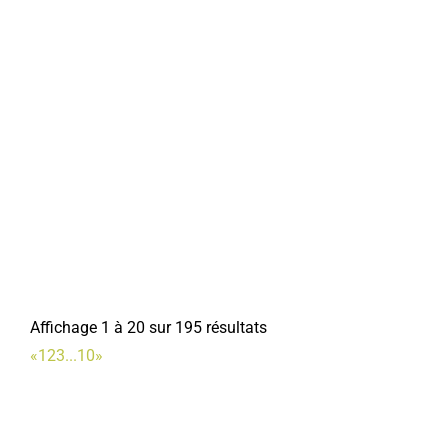
Affichage 1 à 20 sur 195 résultats
«
1
2
3
...
10
»