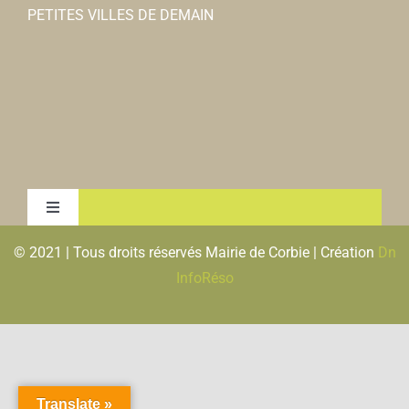
PETITES VILLES DE DEMAIN
Toggle
Navigation
© 2021 | Tous droits réservés Mairie de Corbie | Création
Dn
MENTIONS LEGALES & RGPD
InfoRéso
PLAN DU SITE
FLUX RSS
Translate »