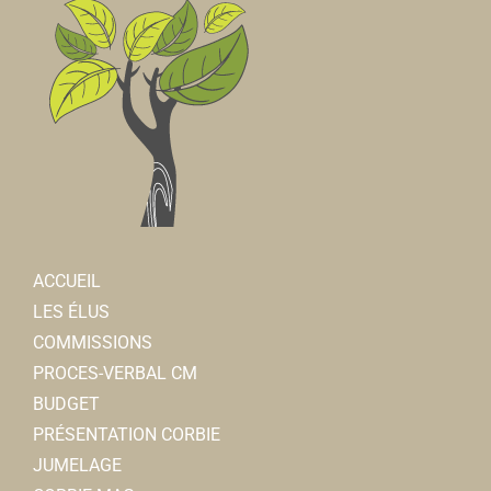
ACCUEIL
LES ÉLUS
COMMISSIONS
PROCES-VERBAL CM
BUDGET
PRÉSENTATION CORBIE
JUMELAGE