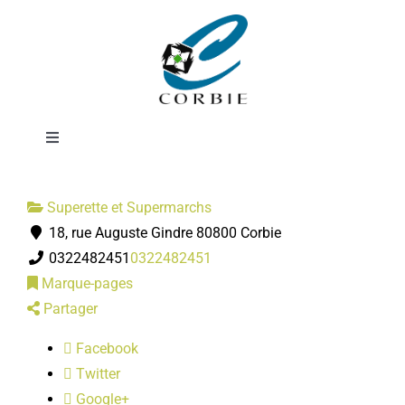
Passer
Auchan
au
contenu
Supermarché
Toggle
Navigation
Mairie
Superette et Supermarchs
18, rue Auguste Gindre 80800 Corbie
DÉMARCHES ADMINISTRATIVES
0322482451
0322482451
Marque-pages
SERVICES MUNICIPAUX
Partager
Facebook
PRATIQUE
Twitter
Google+