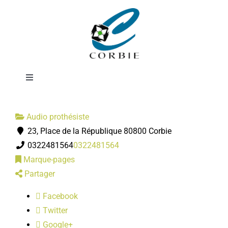
Passer
Audio Prothésiste
au
contenu
BENOIT-
Toggle
Navigation
Mairie
Audio prothésiste
23, Place de la République 80800 Corbie
DÉMARCHES ADMINISTRATIVES
0322481564
0322481564
Marque-pages
SERVICES MUNICIPAUX
Partager
Facebook
PRATIQUE
Twitter
Google+