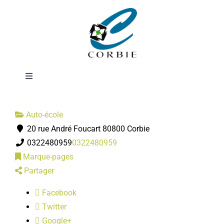
Passer
Auto école
au
contenu
Bernard
Toggle
Navigation
Mairie
Auto-école
20 rue André Foucart 80800 Corbie
DÉMARCHES ADMINISTRATIVES
0322480959
0322480959
Marque-pages
SERVICES MUNICIPAUX
Partager
Facebook
PRATIQUE
Twitter
Google+