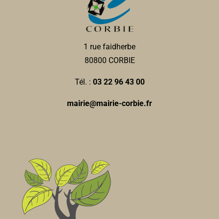
15, place Jean Catelas 80800 Corbie
0.15 km
0322097174
0322097174
1 rue faidherbe
Hôtel restaurant L'Abbatiale
80800 CORBIE
Hôtel
Restaurant
9/11, Place Jean Catelas 80800 Corbie
0.17 km
Tél. :
03 22 96 43 00
0322484048
0322484048
mairie@mairie-corbie.fr
Stephanie GALLO
Charivacirc
Associations Sportives
Place Jean Catelas, Corbie
0.17 km
07 89 09 20 51
07 89 09 20 51
bonjour@charivacirc.fr
https://charivacirc.fr/