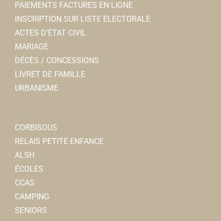
PAIEMENTS FACTURES EN LIGNE
INSCRIPTION SUR LISTE ELECTORALE
ACTES D’ÉTAT CIVIL
Les Restaurants du Coeur
MARIAGE
Associations Diverses
DÉCÈS / CONCESSIONS
4, place Jean Catelas 80800 Corbie
0.18 km
LIVRET DE FAMILLE
09 83 93 51 32
09 83 93 51 32
URBANISME
ad80.corbie@restosducoeur.org
Odile THUILLIER
CORBISOUS
Boulangerie Pâtisserie LECLERCQ
RELAIS PETITE ENFANCE
Boulangerie-Pâtisserie-Confiserie-Restaurant
ALSH
41, rue Charles de Gaulle 80800 Corbie
0.19 km
ÉCOLES
0322484421
0322484421
CCAS
CAMPING
Collège privé Ste Colette
SENIORS