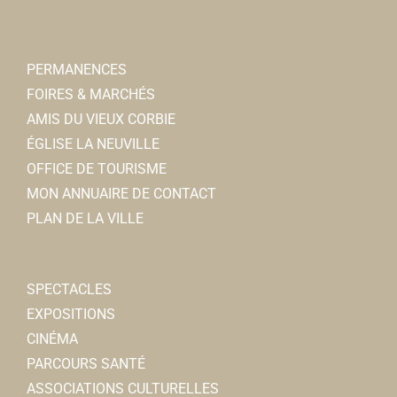
Collèges
2, place Jean Catelas, 80800 CORBIE
0.2 km
0322480948
0322480948
PERMANENCES
FOIRES & MARCHÉS
DAILLY & DELEFORTRIE
AMIS DU VIEUX CORBIE
Vétérinaire
ÉGLISE LA NEUVILLE
5, place Jean Catelas 80800 Corbie
0.21 km
OFFICE DE TOURISME
0322968600
0322968600
MON ANNUAIRE DE CONTACT
PLAN DE LA VILLE
La Nantaise des eaux-
Entreprises
8 rue Sadi Carnot 80800 Corbie
0.21 km
SPECTACLES
0322483194
0322483194
EXPOSITIONS
CINÉMA
Tattoo Minicat
PARCOURS SANTÉ
Tatouage
ASSOCIATIONS CULTURELLES