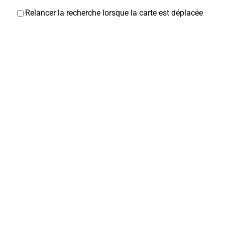
Relancer la recherche lorsque la carte est déplacée
Christine FERTE-
Orthophonistes
39, rue Edouard Hautecoeur 80800 Corbie
0.12 km
0322969649
0322969649
Sarah BRABANT-
Orthophonistes
39, rue Edouard Hautecoeur 80800 Corbie
0.12 km
0322969809
0322969809
DJ VAP
Cigarettes électroniques
10, place Jean Catelas 80800 Corbie
0.13 km
0360245362
0360245362