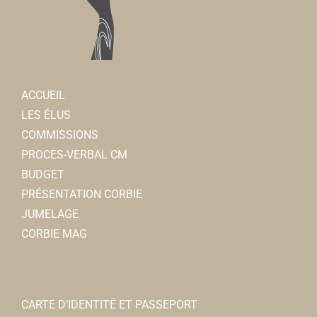
Marie-Christine SINOQUET
ACCUEIL
Handball club de Corbie
LES ÉLUS
Associations Sportives
COMMISSIONS
4 place Jean Catelas 80800 Corbie
0.18 km
PROCES-VERBAL CM
06 77 81 65 59
06 77 81 65 59
BUDGET
com.secretariat.hbcc@gmail.com
PRÉSENTATION CORBIE
https://handballclubcorbie.clubeo.com/
JUMELAGE
Président : Hennequin Jérémy
CORBIE MAG
CARTE D’IDENTITÉ ET PASSEPORT