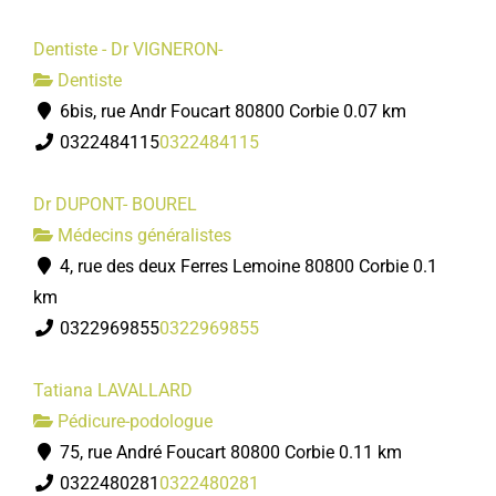
Dentiste - Dr VIGNERON-
Dentiste
6bis, rue Andr Foucart 80800 Corbie
0.07 km
0322484115
0322484115
Dr DUPONT- BOUREL
Médecins généralistes
4, rue des deux Ferres Lemoine 80800 Corbie
0.1
km
0322969855
0322969855
Tatiana LAVALLARD
Pédicure-podologue
75, rue André Foucart 80800 Corbie
0.11 km
0322480281
0322480281