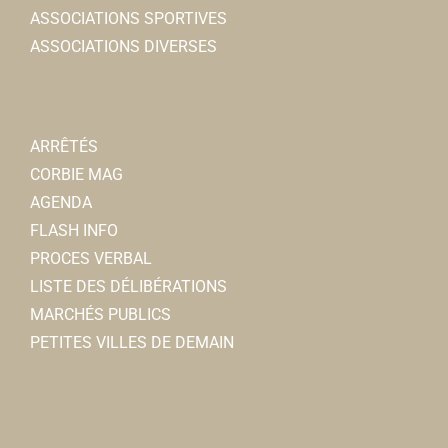
3, place Jean Catelas 80800 Corbie
0.21 km
ASSOCIATIONS SPORTIVES
0607963028
0607963028
ASSOCIATIONS DIVERSES
Dr VASSEUR-
Médecins généralistes
1, rue Lon Cur 80800 Corbie
0.21 km
ARRÊTÉS
0322969402
0322969402
CORBIE MAG
AGENDA
FLASH INFO
PROCES VERBAL
LISTE DES DÉLIBÉRATIONS
MARCHÉS PUBLICS
PETITES VILLES DE DEMAIN