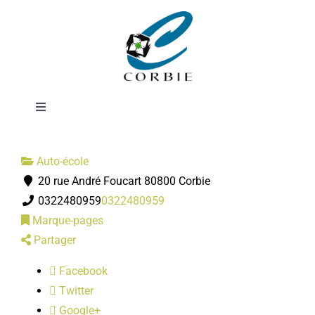
Passer
Auto école
au
contenu
Bernard
Toggle
Navigation
Mairie
Auto-école
20 rue André Foucart 80800 Corbie
DÉMARCHES ADMINISTRATIVES
0322480959
0322480959
Marque-pages
SERVICES MUNICIPAUX
Partager
Facebook
PRATIQUE
Twitter
Google+