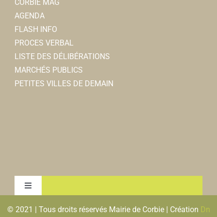
CORBIE MAG
AGENDA
FLASH INFO
PROCES VERBAL
LISTE DES DÉLIBÉRATIONS
MARCHÉS PUBLICS
PETITES VILLES DE DEMAIN
Toggle
Navigation
© 2021 | Tous droits réservés Mairie de Corbie | Création
Dn
MENTIONS LEGALES & RGPD