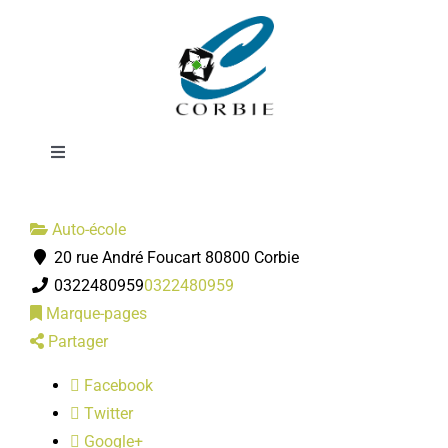
Passer
Auto école
au
contenu
Bernard
Toggle
Navigation
Mairie
Auto-école
20 rue André Foucart 80800 Corbie
DÉMARCHES ADMINISTRATIVES
0322480959
0322480959
Marque-pages
SERVICES MUNICIPAUX
Partager
Facebook
PRATIQUE
Twitter
Google+