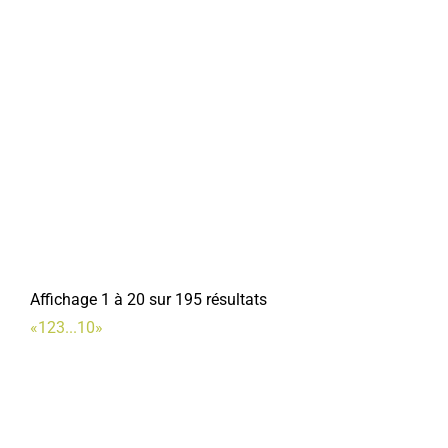
Affichage 1 à 20 sur 195 résultats
«
1
2
3
...
10
»