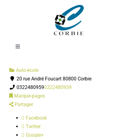
Passer
Auto école
au
contenu
Bernard
Toggle
Navigation
Mairie
Auto-école
20 rue André Foucart 80800 Corbie
DÉMARCHES ADMINISTRATIVES
0322480959
0322480959
Marque-pages
SERVICES MUNICIPAUX
Partager
Facebook
PRATIQUE
Twitter
Google+