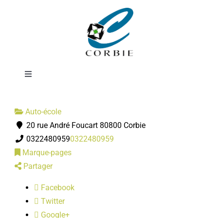
Passer
Auto école
au
contenu
Bernard
Toggle
Navigation
Mairie
Auto-école
20 rue André Foucart 80800 Corbie
DÉMARCHES ADMINISTRATIVES
0322480959
0322480959
Marque-pages
SERVICES MUNICIPAUX
Partager
Facebook
PRATIQUE
Twitter
Google+