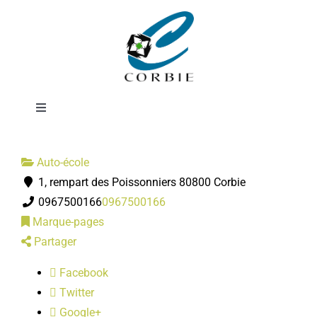
Passer
Auto-école du
au
contenu
Coquelicot
Toggle
Navigation
Mairie
Auto-école
1, rempart des Poissonniers 80800 Corbie
DÉMARCHES ADMINISTRATIVES
0967500166
0967500166
Marque-pages
SERVICES MUNICIPAUX
Partager
Facebook
PRATIQUE
Twitter
Google+