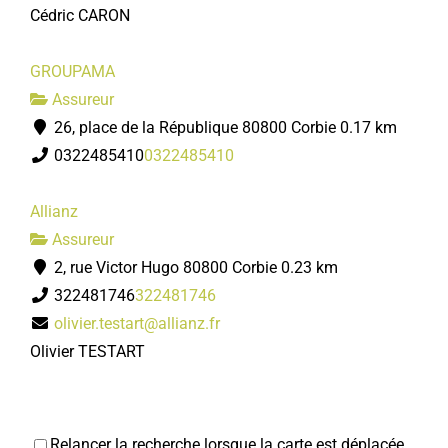
Cédric CARON
GROUPAMA
Assureur
26, place de la République 80800 Corbie
0.17 km
0322485410
0322485410
Allianz
Assureur
2, rue Victor Hugo 80800 Corbie
0.23 km
322481746
322481746
olivier.testart@allianz.fr
Olivier TESTART
Relancer la recherche lorsque la carte est déplacée