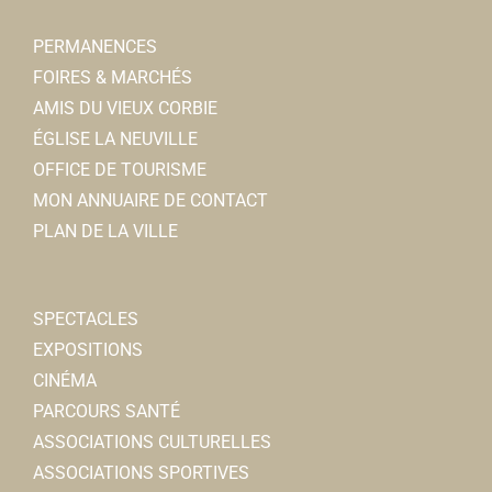
Associations Sportives
PERMANENCES
Place Jean Catelas, Corbie
0.11 km
FOIRES & MARCHÉS
07 89 09 20 51
07 89 09 20 51
AMIS DU VIEUX CORBIE
bonjour@charivacirc.fr
ÉGLISE LA NEUVILLE
https://charivacirc.fr/
OFFICE DE TOURISME
Marie-Christine SINOQUET
MON ANNUAIRE DE CONTACT
PLAN DE LA VILLE
Le Jardin de Marie
Fleuriste
6, rue Charles de Gaulle 80800 Corbie
0.11 km
SPECTACLES
0322480428
0322480428
EXPOSITIONS
mh.boulogne@orange.fr
CINÉMA
Marie BOULONGNE
PARCOURS SANTÉ
ASSOCIATIONS CULTURELLES
Collège privé Ste Colette
ASSOCIATIONS SPORTIVES
Collèges