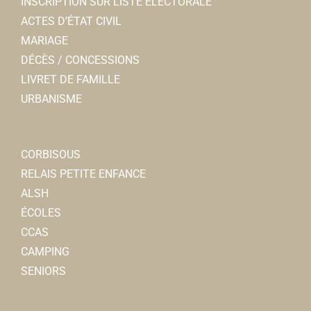
INSCRIPTION SUR LISTE ELECTORALE
0322097174
0322097174
ACTES D’ÉTAT CIVIL
MARIAGE
L'Anzac Pub
DÉCÈS / CONCESSIONS
Restaurants
LIVRET DE FAMILLE
8, rue Charles de Gaulle 80800 Corbie
0.1 km
URBANISME
0322453154
0322453154
Nicolas MAUGNIE
CORBISOUS
Pain & Friandises
RELAIS PETITE ENFANCE
Boulangerie-Pâtisserie-Confiserie-Restaurant
ALSH
3, rue Charles de Gaulle 80800 Corbie
0.11 km
ÉCOLES
0322331608
0322331608
CCAS
Hervé BODART
CAMPING
SENIORS
Charivacirc