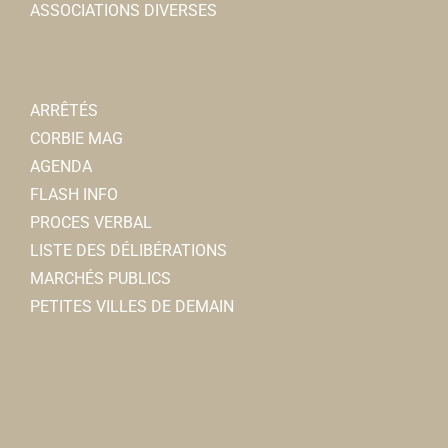
ASSOCIATIONS DIVERSES
2, place Jean Catelas, 80800 CORBIE
0.11 km
0322480948
0322480948
La Nantaise des eaux-
ARRÊTÉS
Entreprises
CORBIE MAG
8 rue Sadi Carnot 80800 Corbie
0.11 km
AGENDA
0322483194
0322483194
FLASH INFO
PROCES VERBAL
LISTE DES DÉLIBÉRATIONS
MARCHÉS PUBLICS
PETITES VILLES DE DEMAIN