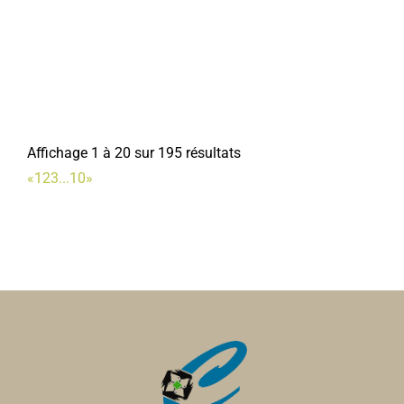
Les Restaurants du Coeur
Affichage 1 à 20 sur 195 résultats
Associations Diverses
«
1
2
3
...
10
»
4, place Jean Catelas 80800 Corbie
0.06 km
09 83 93 51 32
09 83 93 51 32
ad80.corbie@restosducoeur.org
Odile THUILLIER
Ecole Roses de Picardie
Ecoles Primaires
12, rue Charles de Gaulle, 80800 CORBIE
0.07 km
0322482456
0322482456