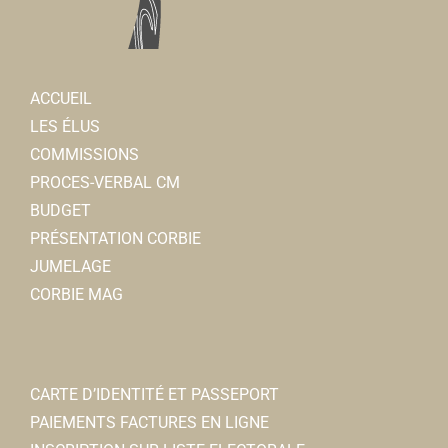
Tattoo Minicat
Tatouage
ACCUEIL
3, place Jean Catelas 80800 Corbie
0.08 km
LES ÉLUS
0607963028
0607963028
COMMISSIONS
PROCES-VERBAL CM
Crédit Agricole Brie Picardie
BUDGET
Banques
PRÉSENTATION CORBIE
5, rue Charles de Gaulle 80800 Corbie
0.09 km
JUMELAGE
0322963703
0322963703
CORBIE MAG
Jeremy.DHUVETTERE@ca-briepicardie.fr
Jeremy D’HUVETTERE
Cline CACHELIEVRE-
CARTE D’IDENTITÉ ET PASSEPORT
Orthophonistes
PAIEMENTS FACTURES EN LIGNE
15, place Jean Catelas 80800 Corbie
0.09 km