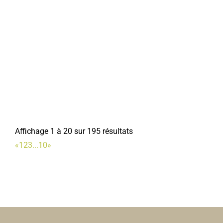
Affichage 1 à 20 sur 195 résultats
«
1
2
3
...
10
»