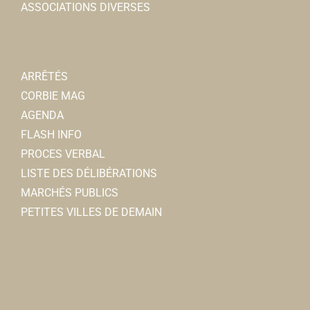
ASSOCIATIONS DIVERSES
2, place Jean Catelas, 80800 CORBIE
0.11 km
0322480948
0322480948
La Nantaise des eaux-
ARRÊTÉS
Entreprises
CORBIE MAG
8 rue Sadi Carnot 80800 Corbie
0.11 km
AGENDA
0322483194
0322483194
FLASH INFO
PROCES VERBAL
LISTE DES DÉLIBÉRATIONS
MARCHÉS PUBLICS
PETITES VILLES DE DEMAIN