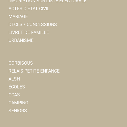
INSCRIPTION SUR LISTE ELECTORALE
0322097174
0322097174
ACTES D’ÉTAT CIVIL
MARIAGE
L'Anzac Pub
DÉCÈS / CONCESSIONS
Restaurants
LIVRET DE FAMILLE
8, rue Charles de Gaulle 80800 Corbie
0.1 km
URBANISME
0322453154
0322453154
Nicolas MAUGNIE
CORBISOUS
Pain & Friandises
RELAIS PETITE ENFANCE
Boulangerie-Pâtisserie-Confiserie-Restaurant
ALSH
3, rue Charles de Gaulle 80800 Corbie
0.11 km
ÉCOLES
0322331608
0322331608
CCAS
Hervé BODART
CAMPING
SENIORS
Charivacirc