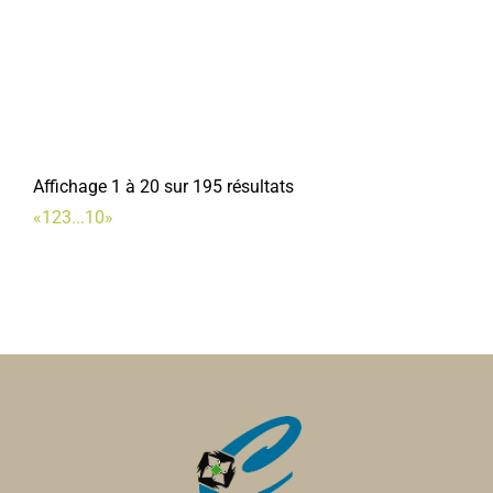
Les Restaurants du Coeur
Affichage 1 à 20 sur 195 résultats
Associations Diverses
«
1
2
3
...
10
»
4, place Jean Catelas 80800 Corbie
0.06 km
09 83 93 51 32
09 83 93 51 32
ad80.corbie@restosducoeur.org
Odile THUILLIER
Ecole Roses de Picardie
Ecoles Primaires
12, rue Charles de Gaulle, 80800 CORBIE
0.07 km
0322482456
0322482456