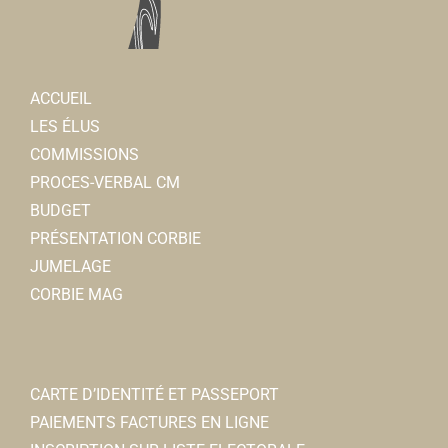
Tattoo Minicat
Tatouage
ACCUEIL
3, place Jean Catelas 80800 Corbie
0.08 km
LES ÉLUS
0607963028
0607963028
COMMISSIONS
PROCES-VERBAL CM
Crédit Agricole Brie Picardie
BUDGET
Banques
PRÉSENTATION CORBIE
5, rue Charles de Gaulle 80800 Corbie
0.09 km
JUMELAGE
0322963703
0322963703
CORBIE MAG
Jeremy.DHUVETTERE@ca-briepicardie.fr
Jeremy D’HUVETTERE
Cline CACHELIEVRE-
CARTE D’IDENTITÉ ET PASSEPORT
Orthophonistes
PAIEMENTS FACTURES EN LIGNE
15, place Jean Catelas 80800 Corbie
0.09 km