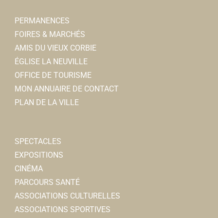
Associations Sportives
PERMANENCES
Place Jean Catelas, Corbie
0.11 km
FOIRES & MARCHÉS
07 89 09 20 51
07 89 09 20 51
AMIS DU VIEUX CORBIE
bonjour@charivacirc.fr
ÉGLISE LA NEUVILLE
https://charivacirc.fr/
OFFICE DE TOURISME
Marie-Christine SINOQUET
MON ANNUAIRE DE CONTACT
PLAN DE LA VILLE
Le Jardin de Marie
Fleuriste
6, rue Charles de Gaulle 80800 Corbie
0.11 km
SPECTACLES
0322480428
0322480428
EXPOSITIONS
mh.boulogne@orange.fr
CINÉMA
Marie BOULONGNE
PARCOURS SANTÉ
ASSOCIATIONS CULTURELLES
Collège privé Ste Colette
ASSOCIATIONS SPORTIVES
Collèges