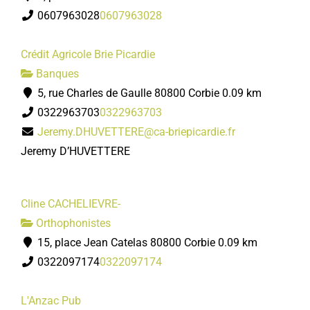
0607963028
0607963028
Crédit Agricole Brie Picardie
Banques
5, rue Charles de Gaulle 80800 Corbie
0.09 km
0322963703
0322963703
Jeremy.DHUVETTERE@ca-briepicardie.fr
Jeremy D’HUVETTERE
Cline CACHELIEVRE-
Orthophonistes
15, place Jean Catelas 80800 Corbie
0.09 km
0322097174
0322097174
L'Anzac Pub