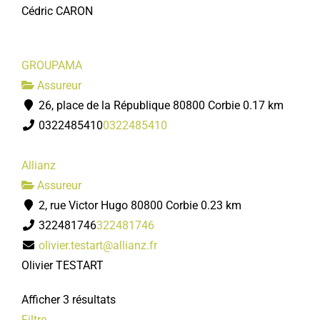
Cédric CARON
GROUPAMA
Assureur
26, place de la République 80800 Corbie
0.17 km
0322485410
0322485410
Allianz
Assureur
2, rue Victor Hugo 80800 Corbie
0.23 km
322481746
322481746
olivier.testart@allianz.fr
Olivier TESTART
Afficher 3 résultats
Filtre