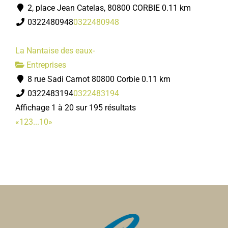
2, place Jean Catelas, 80800 CORBIE
0.11 km
0322480948
0322480948
La Nantaise des eaux-
Entreprises
8 rue Sadi Carnot 80800 Corbie
0.11 km
0322483194
0322483194
Affichage 1 à 20 sur 195 résultats
«
1
2
3
...
10
»