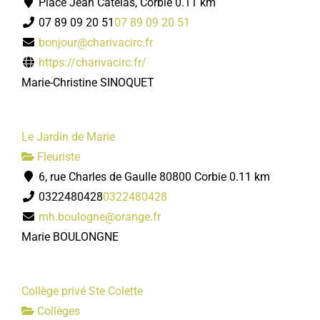
Place Jean Catelas, Corbie
0.11 km
07 89 09 20 51
07 89 09 20 51
bonjour@charivacirc.fr
https://charivacirc.fr/
Marie-Christine SINOQUET
Le Jardin de Marie
Fleuriste
6, rue Charles de Gaulle 80800 Corbie
0.11 km
0322480428
0322480428
mh.boulogne@orange.fr
Marie BOULONGNE
Collège privé Ste Colette
Collèges