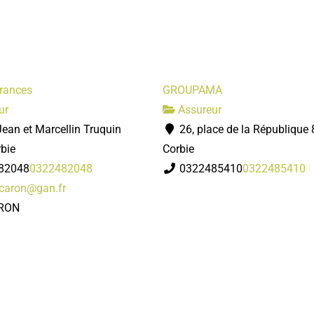
rances
GROUPAMA
ur
Assureur
Jean et Marcellin Truquin
26, place de la République
bie
Corbie
82048
0322482048
0322485410
0322485410
.caron@gan.fr
ARON