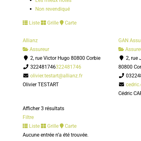
Les mieux notés
Non revendiqué
Liste
Grille
Carte
Allianz
GAN Assu
Assureur
Assure
2, rue Victor Hugo 80800 Corbie
2, rue 
322481746
322481746
80800 Cor
olivier.testart@allianz.fr
03224
Olivier TESTART
cedric
Cédric C
Afficher 3 résultats
Filtre
Liste
Grille
Carte
Aucune entrée n’a été trouvée.