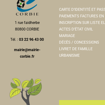
CARTE D’IDENTITÉ ET PA
PAIEMENTS FACTURES EN 
INSCRIPTION SUR LISTE 
1 rue faidherbe
ACTES D’ÉTAT CIVIL
80800 CORBIE
MARIAGE
Tél. :
03 22 96 43 00
DÉCÈS / CONCESSIONS
LIVRET DE FAMILLE
mairie@mairie-
URBANISME
corbie.fr