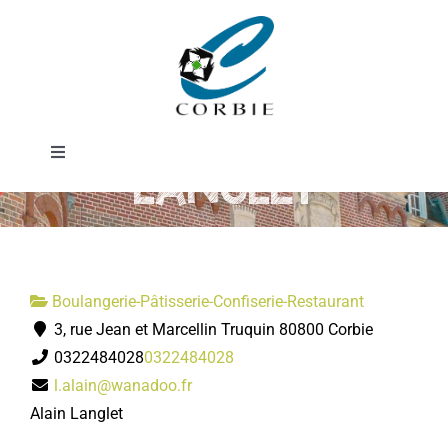
Passer
Boulangerie
au
contenu
Pâtisserie
Toggle
LANGLET
Navigation
Mairie
DÉMARCHES ADMINISTRATIVES
Boulangerie-Pâtisserie-Confiserie-Restaurant
3, rue Jean et Marcellin Truquin 80800 Corbie
SERVICES MUNICIPAUX
0322484028
0322484028
l.alain@wanadoo.fr
PRATIQUE
Alain Langlet