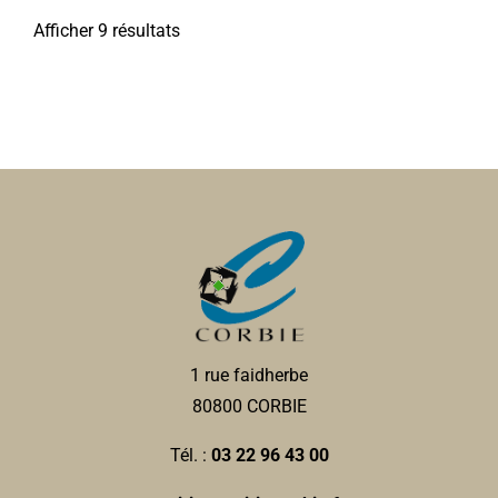
Afficher 9 résultats
1 rue faidherbe
80800 CORBIE
Tél. :
03 22 96 43 00