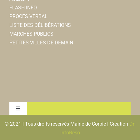
FLASH INFO
PROCES VERBAL
LISTE DES DÉLIBÉRATIONS
MARCHÉS PUBLICS
PETITES VILLES DE DEMAIN
Toggle
Navigation
© 2021 | Tous droits réservés Mairie de Corbie | Création
Dn
MENTIONS LEGALES & RGPD
InfoRéso