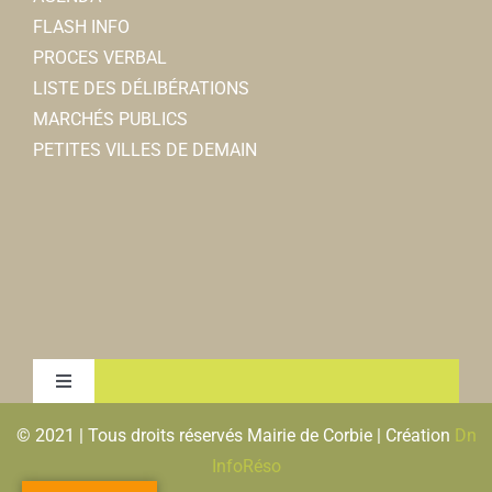
FLASH INFO
PROCES VERBAL
LISTE DES DÉLIBÉRATIONS
MARCHÉS PUBLICS
PETITES VILLES DE DEMAIN
Toggle
Navigation
© 2021 | Tous droits réservés Mairie de Corbie | Création
Dn
MENTIONS LEGALES & RGPD
InfoRéso