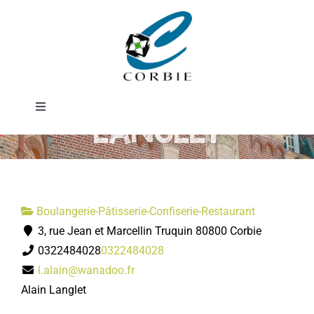
Passer
Boulangerie
au
contenu
Pâtisserie
Toggle
LANGLET
Navigation
Mairie
DÉMARCHES ADMINISTRATIVES
Boulangerie-Pâtisserie-Confiserie-Restaurant
3, rue Jean et Marcellin Truquin 80800 Corbie
SERVICES MUNICIPAUX
0322484028
0322484028
l.alain@wanadoo.fr
PRATIQUE
Alain Langlet