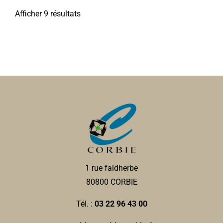
Afficher 9 résultats
1 rue faidherbe
80800 CORBIE
Tél. :
03 22 96 43 00