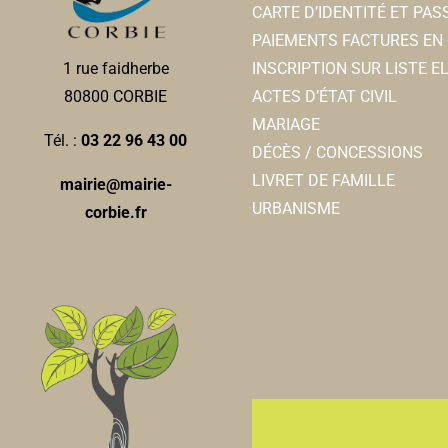
CARTE D’IDENTITÉ ET PA
PAIEMENTS FACTURES EN 
INSCRIPTION SUR LISTE 
1 rue faidherbe
ACTES D’ÉTAT CIVIL
80800 CORBIE
MARIAGE
Tél. :
03 22 96 43 00
DÉCÈS / CONCESSIONS
LIVRET DE FAMILLE
mairie@mairie-
URBANISME
corbie.fr