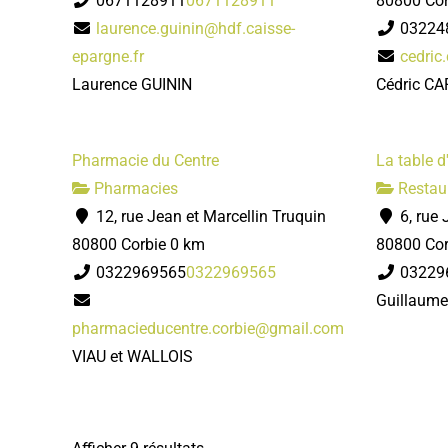
0671128911
0671128911
80800 Cor
laurence.guinin@hdf.caisse-
03224
epargne.fr
cedric
Laurence GUININ
Cédric C
Pharmacie du Centre
La table d
Pharmacies
Restau
12, rue Jean et Marcellin Truquin
6, rue 
80800 Corbie
0 km
80800 Cor
0322969565
0322969565
03229
Guillaum
pharmacieducentre.corbie@gmail.com
VIAU et WALLOIS