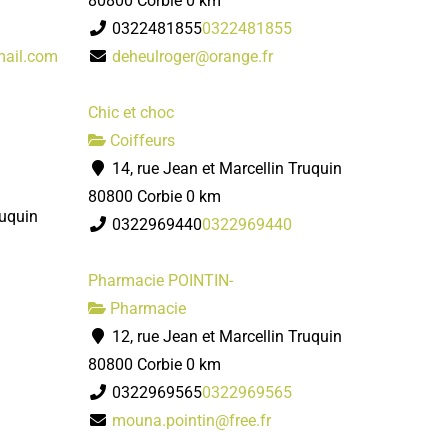
80800 Corbie
0 km
0322481855
0322481855
mail.com
deheulroger@orange.fr
Chic et choc
Coiffeurs
14, rue Jean et Marcellin Truquin
80800 Corbie
0 km
ruquin
0322969440
0322969440
Pharmacie POINTIN-
Pharmacie
12, rue Jean et Marcellin Truquin
80800 Corbie
0 km
0322969565
0322969565
mouna.pointin@free.fr