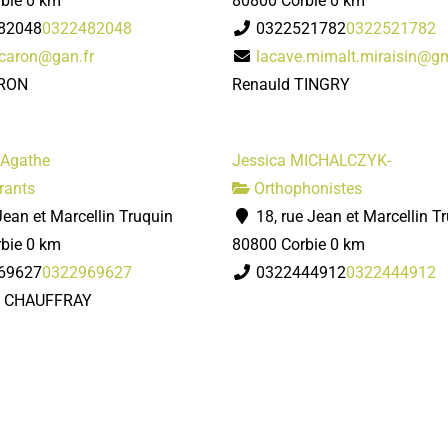
bie
0 km
80800 Corbie
0 km
82048
0322482048
0322521782
0322521782
.caron@gan.fr
lacave.mimalt.miraisin@g
ARON
Renauld TINGRY
'Agathe
Jessica MICHALCZYK-
rants
Orthophonistes
Jean et Marcellin Truquin
18, rue Jean et Marcellin T
bie
0 km
80800 Corbie
0 km
69627
0322969627
0322444912
0322444912
e CHAUFFRAY