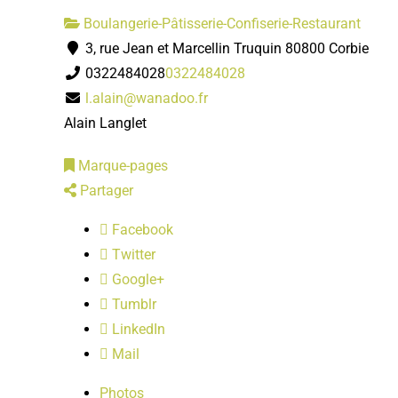
Boulangerie-Pâtisserie-Confiserie-Restaurant
3, rue Jean et Marcellin Truquin 80800 Corbie
0322484028
0322484028
l.alain@wanadoo.fr
Alain Langlet
Marque-pages
Partager
Facebook
Twitter
Google+
Tumblr
LinkedIn
Mail
Photos