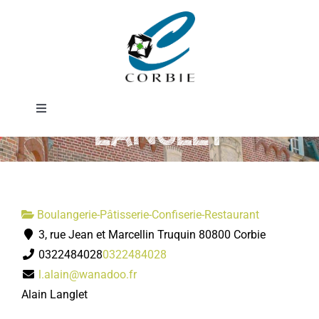
Passer
Boulangerie
au
contenu
Pâtisserie
Toggle
LANGLET
Navigation
Mairie
DÉMARCHES ADMINISTRATIVES
Boulangerie-Pâtisserie-Confiserie-Restaurant
3, rue Jean et Marcellin Truquin 80800 Corbie
SERVICES MUNICIPAUX
0322484028
0322484028
l.alain@wanadoo.fr
PRATIQUE
Alain Langlet