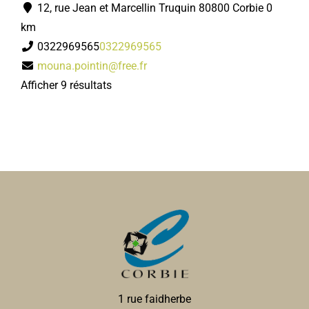
12, rue Jean et Marcellin Truquin 80800 Corbie
0
km
0322969565
0322969565
mouna.pointin@free.fr
Afficher 9 résultats
1 rue faidherbe