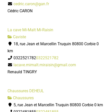
cedric.caron@gan.fr
Cédric CARON
La cave Mi-Malt Mi-Raisin
Caviste
18, rue Jean et Marcellin Truquin 80800 Corbie
0
km
0322521782
0322521782
lacave.mimalt.miraisin@gmail.com
Renauld TINGRY
Chaussures DEHEUL
Chaussures
5, rue Jean et Marcellin Truquin 80800 Corbie
0 km
0322481855
0322481855