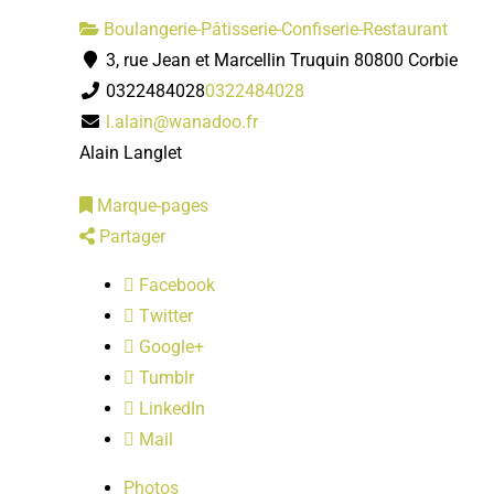
Boulangerie-Pâtisserie-Confiserie-Restaurant
3, rue Jean et Marcellin Truquin 80800 Corbie
0322484028
0322484028
l.alain@wanadoo.fr
Alain Langlet
Marque-pages
Partager
Facebook
Twitter
Google+
Tumblr
LinkedIn
Mail
Photos