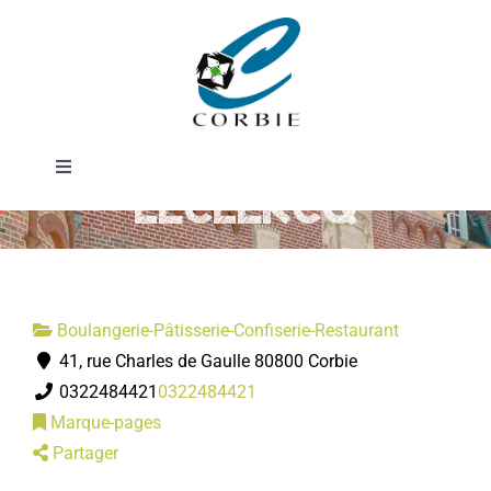
Passer
Boulangerie
au
contenu
Pâtisserie
Toggle
LECLERCQ
Navigation
Mairie
DÉMARCHES ADMINISTRATIVES
Boulangerie-Pâtisserie-Confiserie-Restaurant
41, rue Charles de Gaulle 80800 Corbie
SERVICES MUNICIPAUX
0322484421
0322484421
Marque-pages
PRATIQUE
Partager