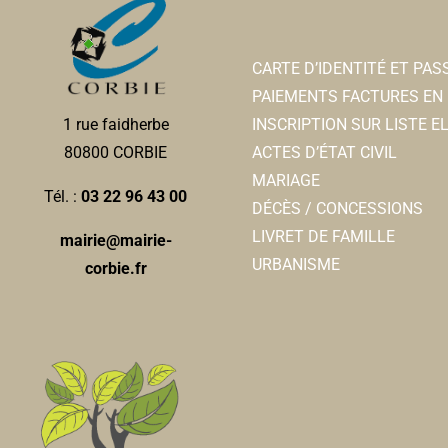
CARTE D’IDENTITÉ ET PA
PAIEMENTS FACTURES EN 
INSCRIPTION SUR LISTE 
1 rue faidherbe
ACTES D’ÉTAT CIVIL
80800 CORBIE
MARIAGE
Tél. :
03 22 96 43 00
DÉCÈS / CONCESSIONS
LIVRET DE FAMILLE
mairie@mairie-
URBANISME
corbie.fr