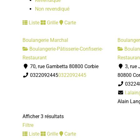
Revendiqué
Non revendiqué
Liste
Grille
Carte
Boulangerie Marchal
Boulanger
Boulangerie-Pâtisserie-Confiserie-
Boulang
Restaurant
Restauran
70, rue Gambetta 80800 Corbie
3, rue 
0322092445
0322092445
80800 Cor
03224
l.alai
Alain Lang
Afficher 3 résultats
Filtre
Liste
Grille
Carte