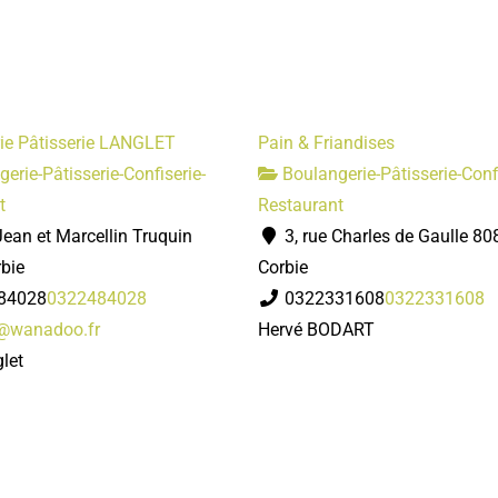
ie Pâtisserie LANGLET
Pain & Friandises
erie-Pâtisserie-Confiserie-
Boulangerie-Pâtisserie-Confi
t
Restaurant
Jean et Marcellin Truquin
3, rue Charles de Gaulle 8
bie
Corbie
84028
0322484028
0322331608
0322331608
n@wanadoo.fr
Hervé BODART
let