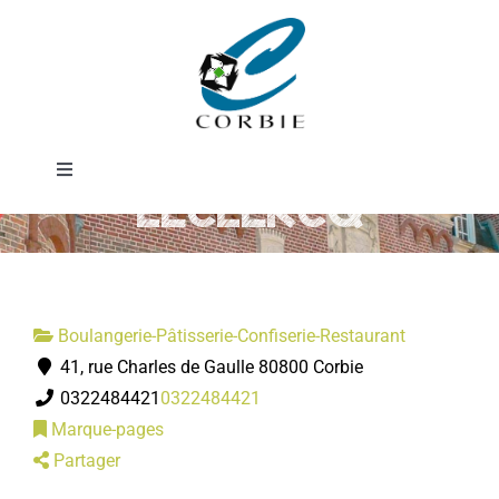
Passer
Boulangerie
au
contenu
Pâtisserie
Toggle
LECLERCQ
Navigation
Mairie
DÉMARCHES ADMINISTRATIVES
Boulangerie-Pâtisserie-Confiserie-Restaurant
41, rue Charles de Gaulle 80800 Corbie
SERVICES MUNICIPAUX
0322484421
0322484421
Marque-pages
PRATIQUE
Partager