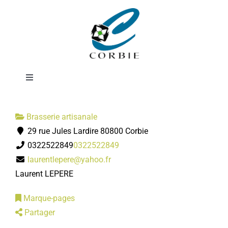
Passer
Brasserie
au
contenu
Picardennes
Toggle
Navigation
Mairie
Brasserie artisanale
29 rue Jules Lardire 80800 Corbie
DÉMARCHES ADMINISTRATIVES
0322522849
0322522849
laurentlepere@yahoo.fr
SERVICES MUNICIPAUX
Laurent LEPERE
Marque-pages
PRATIQUE
Partager