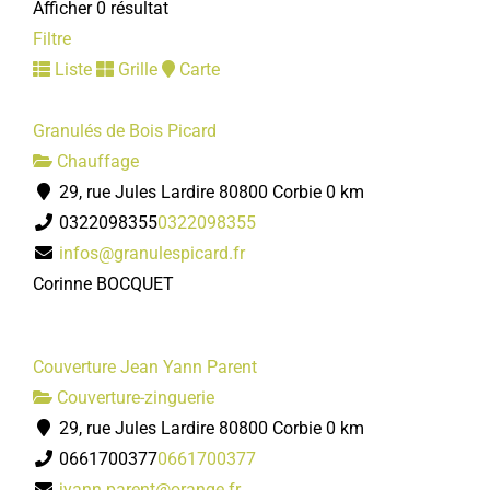
Afficher 0 résultat
Filtre
Liste
Grille
Carte
Granulés de Bois Picard
Chauffage
29, rue Jules Lardire 80800 Corbie
0 km
0322098355
0322098355
infos@granulespicard.fr
Corinne BOCQUET
Couverture Jean Yann Parent
Couverture-zinguerie
29, rue Jules Lardire 80800 Corbie
0 km
0661700377
0661700377
jyann.parent@orange.fr