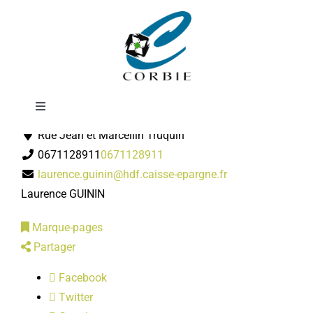
Passer
Caisse d'épargne
au
contenu
Toggle
Banques
Navigation
Rue Jean et Marcellin Truquin
Mairie
0671128911
0671128911
laurence.guinin@hdf.caisse-epargne.fr
DÉMARCHES ADMINISTRATIVES
Laurence GUININ
Marque-pages
SERVICES MUNICIPAUX
Partager
Facebook
PRATIQUE
Twitter