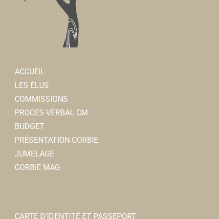
rando.corbeenne@gmail.com
Joëlle LEFEBVRE
ACCUEIL
Amicale des agents hospitaliers
LES ÉLUS
Associations Diverses
COMMISSIONS
80800 Corbie
0.07 km
PROCES-VERBAL CM
03 22 96 40 11
03 22 96 40 11
BUDGET
amicale@ch-corbie.fr
PRÉSENTATION CORBIE
Latitia ALLEN
JUMELAGE
CORBIE MAG
Club coeur et santé
CARTE D’IDENTITÉ ET PASSEPORT