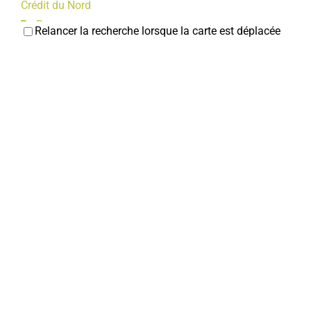
Crédit du Nord
Banques
Relancer la recherche lorsque la carte est déplacée
22, rue Jean et Marcellin Truquin
christophe.paillard@cdn.fr
Christophe PAILLARD