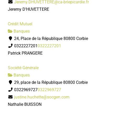
Jeremy.DHUVETTERE@ca-briepicardie.fr
Jeremy D’HUVETTERE
Crédit Mutuel
Banques
24, Place de la République 80800 Corbie
0322227201
0322227201
Patrick PRANGERE
Société Générale
Banques
29, place de la République 80800 Corbie
0322969727
0322969727
justine.huchette@socgen.com
Nathalie BUISSON