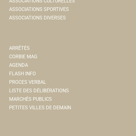
ASSOCIATIONS CULTURELLES
ASSOCIATIONS SPORTIVES
ASSOCIATIONS DIVERSES
Renaissance de Notre-Dame de La Neuville
ARRÊTÉS
Associations Diverses
CORBIE MAG
80800 Corbie
0.07 km
AGENDA
daniellelambert@wanadoo.fr
FLASH INFO
Danielle LAMBERT-LEMOINE
PROCES VERBAL
LISTE DES DÉLIBÉRATIONS
MARCHÉS PUBLICS
PETITES VILLES DE DEMAIN