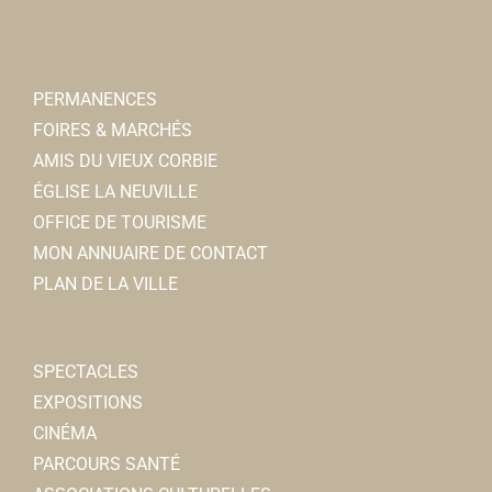
Associations Diverses
80800 Corbie
0.07 km
07 86 13 62 05
07 86 13 62 05
PERMANENCES
Daniel VANNIHUSE
FOIRES & MARCHÉS
AMIS DU VIEUX CORBIE
ÉGLISE LA NEUVILLE
OFFICE DE TOURISME
MON ANNUAIRE DE CONTACT
PLAN DE LA VILLE
Société de chasse de La Neuville
SPECTACLES
Associations Diverses
EXPOSITIONS
80800 Corbie
0.07 km
CINÉMA
06 82 16 10 24
06 82 16 10 24
PARCOURS SANTÉ
Président : SANGNIER Benoit