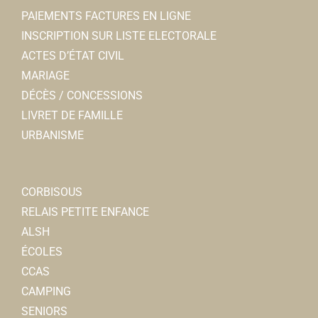
Associations Diverses
PAIEMENTS FACTURES EN LIGNE
80800 Corbie
0.07 km
INSCRIPTION SUR LISTE ELECTORALE
03 22 40 66 64
03 22 40 66 64
ACTES D’ÉTAT CIVIL
Christian CRESPEL
MARIAGE
DÉCÈS / CONCESSIONS
LIVRET DE FAMILLE
URBANISME
Jardins corbéens
CORBISOUS
Associations Diverses
RELAIS PETITE ENFANCE
80800 Corbie
0.07 km
ALSH
06 52 29 81 26
06 52 29 81 26
ÉCOLES
Rémy DANEZ
CCAS
CAMPING
La Neuville Loisirs
SENIORS