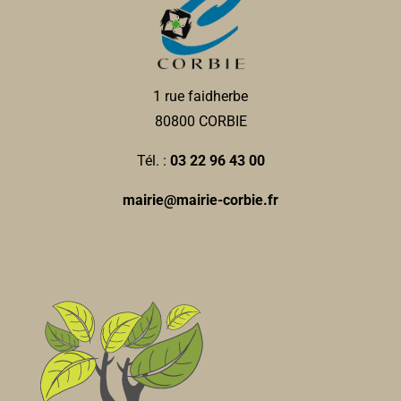
Patrick PRANGERE
Le Jardin de Marie
Fleuriste
1 rue faidherbe
6, rue Charles de Gaulle 80800 Corbie
0.07 km
80800 CORBIE
0322480428
0322480428
Tél. :
03 22 96 43 00
mh.boulogne@orange.fr
Marie BOULONGNE
mairie@mairie-corbie.fr
Rando Corbéenne
Associations Sportives
80800 Corbie
0.07 km
06 75 31 27 32
06 75 31 27 32