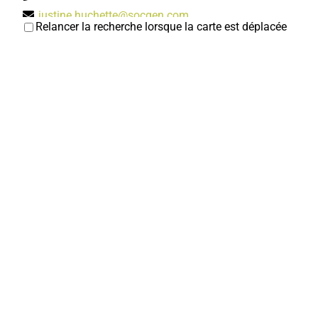
justine.huchette@socgen.com
Relancer la recherche lorsque la carte est déplacée
Nathalie BUISSON
Optique Gomes
Opticiens
2, rue Auguste Gindre 80800 Corbie
0.06 km
0322539443
0322539443
Double Je
Coiffeurs
2, rue Charles de Gaulle 80800 Corbie
0.06 km
0322969642
0322969642
valentinemerlaud@hotmail.fr
Valentine DHEUILLY
Corbie Informatique