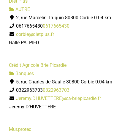
Diet Plus
AUTRE
2, rue Marcelin Truquin 80800 Corbie
0.04 km
0617665430
0617665430
corbie@dietplus.fr
Galle PALPIED
Crédit Agricole Brie Picardie
Banques
5, rue Charles de Gaulle 80800 Corbie
0.04 km
0322963703
0322963703
Jeremy.DHUVETTERE@ca-briepicardie.fr
Jeremy D’HUVETTERE
Mur.protec