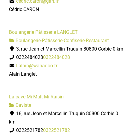
cedric.caron@gan.fr
Cédric CARON
Boulangerie Pâtisserie LANGLET
Boulangerie-Pâtisserie-Confiserie-Restaurant
3, rue Jean et Marcellin Truquin 80800 Corbie
0 km
0322484028
0322484028
l.alain@wanadoo.fr
Alain Langlet
La cave Mi-Malt Mi-Raisin
Caviste
18, rue Jean et Marcellin Truquin 80800 Corbie
0
km
0322521782
0322521782