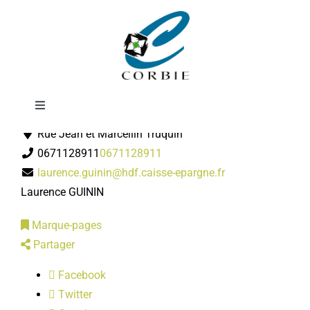
Passer
Caisse d'épargne
au
contenu
Toggle
Banques
Navigation
Rue Jean et Marcellin Truquin
Mairie
0671128911
0671128911
laurence.guinin@hdf.caisse-epargne.fr
DÉMARCHES ADMINISTRATIVES
Laurence GUININ
Marque-pages
SERVICES MUNICIPAUX
Partager
Facebook
PRATIQUE
Twitter