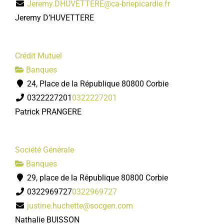
Jeremy.DHUVETTERE@ca-briepicardie.fr
Jeremy D’HUVETTERE
Crédit Mutuel
Banques
24, Place de la République 80800 Corbie
0322227201
0322227201
Patrick PRANGERE
Société Générale
Banques
29, place de la République 80800 Corbie
0322969727
0322969727
justine.huchette@socgen.com
Nathalie BUISSON