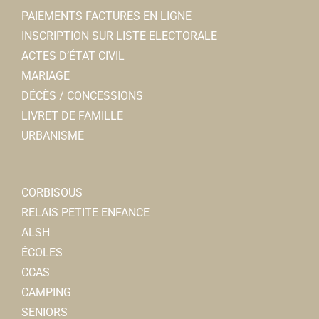
Galle PALPIED
PAIEMENTS FACTURES EN LIGNE
INSCRIPTION SUR LISTE ELECTORALE
Crédit Agricole Brie Picardie
ACTES D’ÉTAT CIVIL
Banques
MARIAGE
5, rue Charles de Gaulle 80800 Corbie
0.04 km
DÉCÈS / CONCESSIONS
0322963703
0322963703
LIVRET DE FAMILLE
Jeremy.DHUVETTERE@ca-briepicardie.fr
URBANISME
Jeremy D’HUVETTERE
Mur.protec
CORBISOUS
Travaux
RELAIS PETITE ENFANCE
1, rue Charles de Gaulle 80800 Corbie
0.04 km
ALSH
0322392151
0322392151
ÉCOLES
CCAS
CAMPING
SENIORS