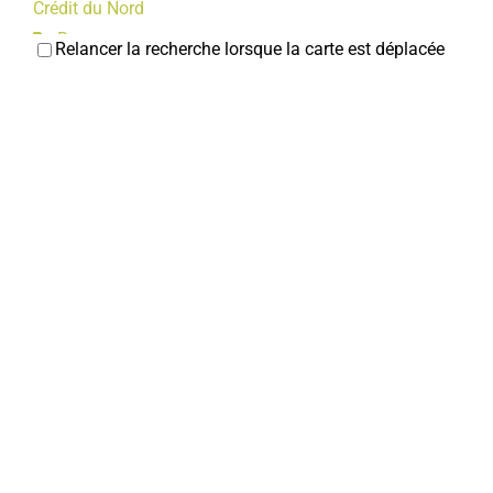
Crédit du Nord
Banques
Relancer la recherche lorsque la carte est déplacée
22, rue Jean et Marcellin Truquin
christophe.paillard@cdn.fr
Christophe PAILLARD