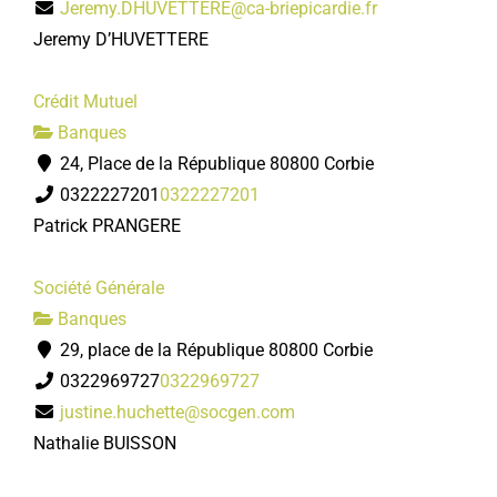
Jeremy.DHUVETTERE@ca-briepicardie.fr
Jeremy D’HUVETTERE
Crédit Mutuel
Banques
24, Place de la République 80800 Corbie
0322227201
0322227201
Patrick PRANGERE
Société Générale
Banques
29, place de la République 80800 Corbie
0322969727
0322969727
justine.huchette@socgen.com
Nathalie BUISSON