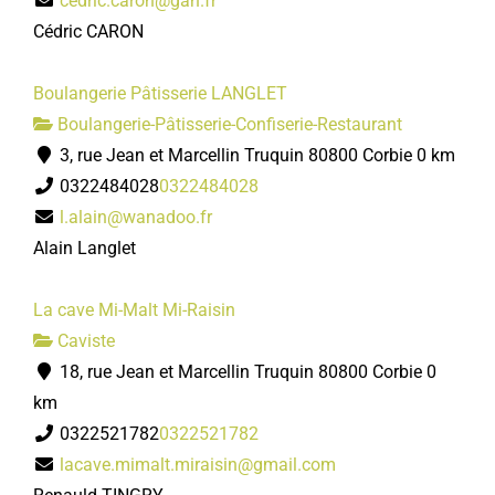
cedric.caron@gan.fr
Cédric CARON
Boulangerie Pâtisserie LANGLET
Boulangerie-Pâtisserie-Confiserie-Restaurant
3, rue Jean et Marcellin Truquin 80800 Corbie
0 km
0322484028
0322484028
l.alain@wanadoo.fr
Alain Langlet
La cave Mi-Malt Mi-Raisin
Caviste
18, rue Jean et Marcellin Truquin 80800 Corbie
0
km
0322521782
0322521782
lacave.mimalt.miraisin@gmail.com