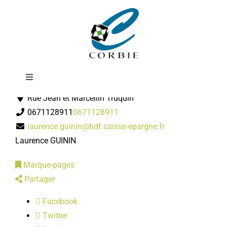
Passer
Caisse d'épargne
au
contenu
Toggle
Banques
Navigation
Rue Jean et Marcellin Truquin
Mairie
0671128911
0671128911
laurence.guinin@hdf.caisse-epargne.fr
DÉMARCHES ADMINISTRATIVES
Laurence GUININ
Marque-pages
SERVICES MUNICIPAUX
Partager
Facebook
PRATIQUE
Twitter