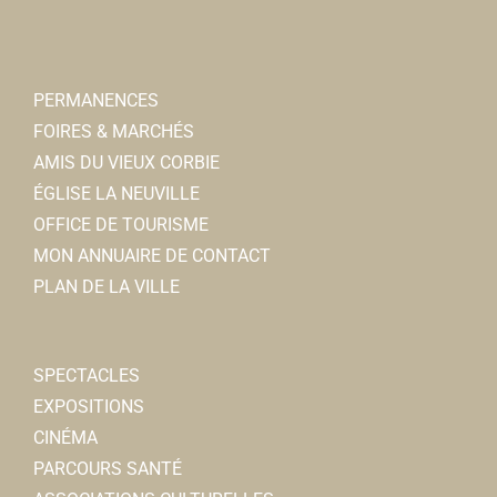
PERMANENCES
Shop'in Corbie
FOIRES & MARCHÉS
Associations Diverses
AMIS DU VIEUX CORBIE
28/30, place de la République 80800 Corbie
0.05
ÉGLISE LA NEUVILLE
km
OFFICE DE TOURISME
shopincorbie@gmail.com
MON ANNUAIRE DE CONTACT
Mélanie GAUTHIER
PLAN DE LA VILLE
Direction de la Culture et du Sport
SPECTACLES
Services municipaux
EXPOSITIONS
28/30, place de la République 80800 Corbie
0.05
CINÉMA
km
PARCOURS SANTÉ
03 22 96 43 30
03 22 96 43 30