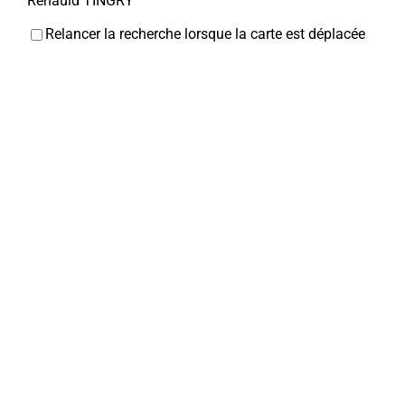
Renauld TINGRY
Relancer la recherche lorsque la carte est déplacée
Chaussures DEHEUL
Chaussures
5, rue Jean et Marcellin Truquin 80800 Corbie
0 km
0322481855
0322481855
deheulroger@orange.fr
Chic et choc
Coiffeurs
14, rue Jean et Marcellin Truquin 80800 Corbie
0
km
0322969440
0322969440
Pharmacie du Centre
Pharmacies