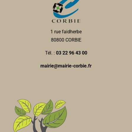
0322444912
0322444912
Pharmacie POINTIN-
Pharmacie
1 rue faidherbe
12, rue Jean et Marcellin Truquin 80800 Corbie
0
80800 CORBIE
km
0322969565
0322969565
Tél. :
03 22 96 43 00
mouna.pointin@free.fr
mairie@mairie-corbie.fr
Crédit du Nord
Banques
22, rue Jean et Marcellin Truquin
0.01 km
christophe.paillard@cdn.fr
Christophe PAILLARD
Le Nemrod