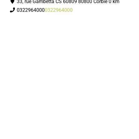
33, rue Gambetta CS 60809 80800 Corbie
0 km
0322964000
0322964000