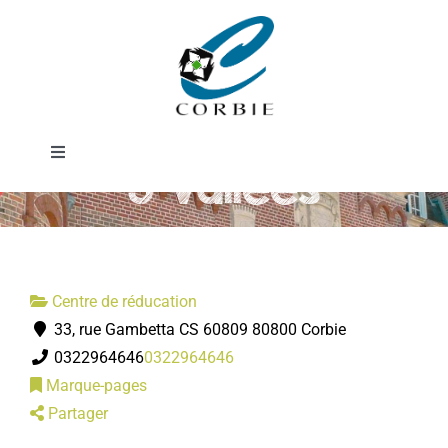
Passer
Centre de
au
contenu
rééducation des
Toggle
3 Vallées
Navigation
Mairie
DÉMARCHES ADMINISTRATIVES
Centre de réducation
33, rue Gambetta CS 60809 80800 Corbie
SERVICES MUNICIPAUX
0322964646
0322964646
Marque-pages
PRATIQUE
Partager