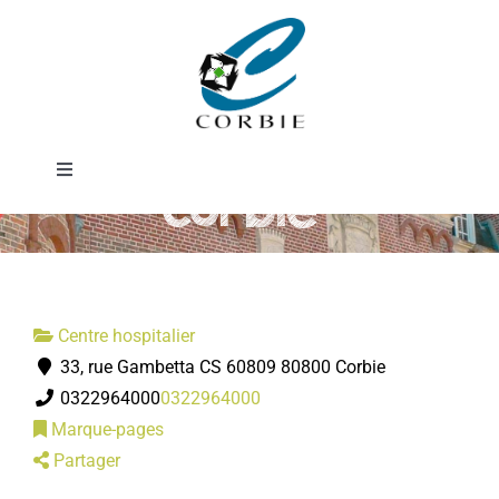
Passer
Centre
au
contenu
hospitalier de
Toggle
Corbie-
Navigation
Mairie
DÉMARCHES ADMINISTRATIVES
Centre hospitalier
33, rue Gambetta CS 60809 80800 Corbie
SERVICES MUNICIPAUX
0322964000
0322964000
Marque-pages
PRATIQUE
Partager