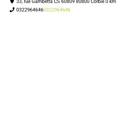
33, rue Gambetta CS 60809 80800 Corbie
0 km
0322964646
0322964646