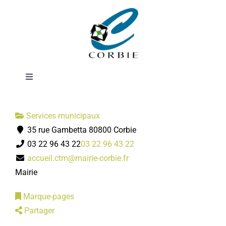
Passer
Centre technique
au
contenu
municipal
Toggle
Navigation
Mairie
Services municipaux
35 rue Gambetta 80800 Corbie
DÉMARCHES ADMINISTRATIVES
03 22 96 43 22
03 22 96 43 22
accueil.ctm@mairie-corbie.fr
SERVICES MUNICIPAUX
Mairie
Marque-pages
PRATIQUE
Partager