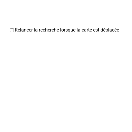
mairie@mairie-corbie.fr
https://www.mairie-corbie.fr/
Relancer la recherche lorsque la carte est déplacée