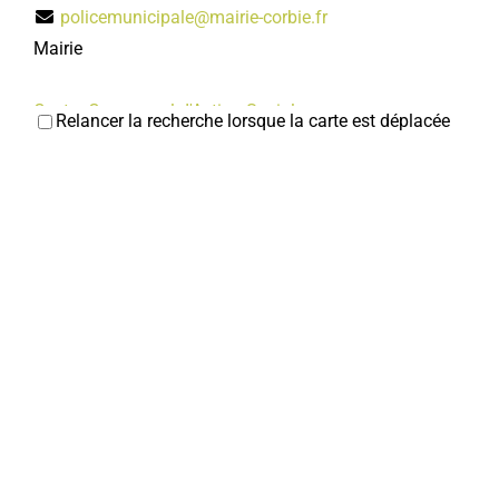
policemunicipale@mairie-corbie.fr
Mairie
Centre Communal d'Action Sociale
Relancer la recherche lorsque la carte est déplacée
Services municipaux
1, rue Faidherbe 80800 Corbie
03 22 96 43 03
03 22 96 43 03
accueil.das@mairie-corbie.fr
Mairie
Direction de la Culture et du Sport
Services municipaux
28/30, place de la République 80800 Corbie
03 22 96 43 30
03 22 96 43 30
serviceculturel@mairie-corbie.fr
Mairie