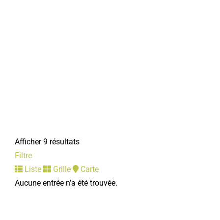
Police municipale
Services municipaux
1, rue Faidherbe 80800 Corbie
03 22 96 43 17
03 22 96 43 17
policemunicipale@mairie-corbie.fr
Mairie
Relais Assistants Maternels
Services municipaux
10, parking de l'Enclos 80800 Corbie
Afficher 9 résultats
03 22 96 43 26
03 22 96 43 26
Filtre
ram@mairie-corbie.fr
Liste
Grille
Carte
Mairie
Aucune entrée n’a été trouvée.
Service passeports et cartes d'identité/État civil
Services municipaux