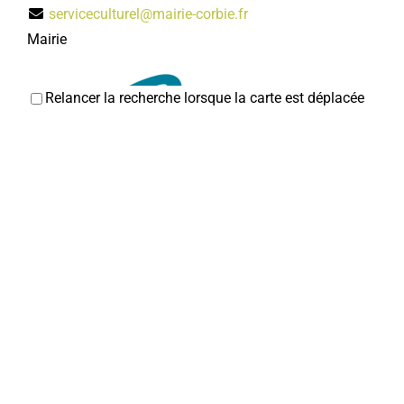
serviceculturel@mairie-corbie.fr
Mairie
Relancer la recherche lorsque la carte est déplacée
Mairie de Corbie
Services municipaux
1 Rue Faidherbe, 80800 Corbie
03 22 96 43 00
03 22 96 43 00
mairie@mairie-corbie.fr
https://www.mairie-corbie.fr/