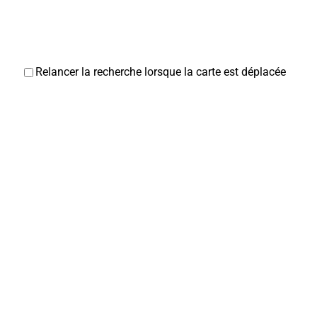
lescorbisous@mairie-corbie.fr
Mairie
Relancer la recherche lorsque la carte est déplacée