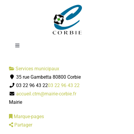
Passer
Centre technique
au
contenu
municipal
Toggle
Navigation
Mairie
Services municipaux
35 rue Gambetta 80800 Corbie
DÉMARCHES ADMINISTRATIVES
03 22 96 43 22
03 22 96 43 22
accueil.ctm@mairie-corbie.fr
SERVICES MUNICIPAUX
Mairie
Marque-pages
PRATIQUE
Partager