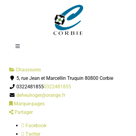
Passer
Chaussures
au
contenu
DEHEUL
Toggle
Navigation
Mairie
Chaussures
5, rue Jean et Marcellin Truquin 80800 Corbie
DÉMARCHES ADMINISTRATIVES
0322481855
0322481855
deheulroger@orange.fr
SERVICES MUNICIPAUX
Marque-pages
Partager
PRATIQUE
Facebook
Twitter