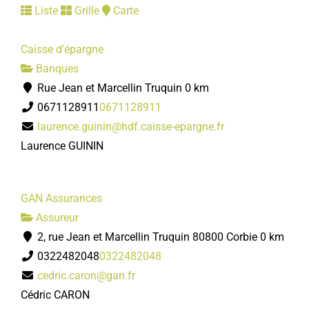
Liste
Grille
Carte
Caisse d'épargne
Banques
Rue Jean et Marcellin Truquin
0 km
0671128911
0671128911
laurence.guinin@hdf.caisse-epargne.fr
Laurence GUININ
GAN Assurances
Assureur
2, rue Jean et Marcellin Truquin 80800 Corbie
0 km
0322482048
0322482048
cedric.caron@gan.fr
Cédric CARON