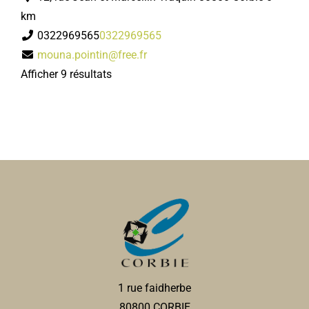
km
0322969565
0322969565
mouna.pointin@free.fr
Afficher 9 résultats
1 rue faidherbe
80800 CORBIE