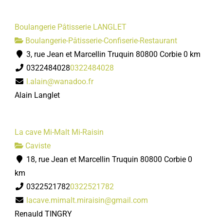
Boulangerie Pâtisserie LANGLET
Boulangerie-Pâtisserie-Confiserie-Restaurant
3, rue Jean et Marcellin Truquin 80800 Corbie
0 km
0322484028
0322484028
l.alain@wanadoo.fr
Alain Langlet
La cave Mi-Malt Mi-Raisin
Caviste
18, rue Jean et Marcellin Truquin 80800 Corbie
0
km
0322521782
0322521782
lacave.mimalt.miraisin@gmail.com
Renauld TINGRY